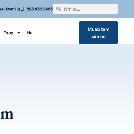
eej Xwm
Hu
828.466.0466
Muab tam
Txog
Hu
sim no
wm