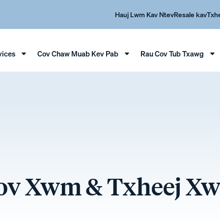
Hauj Lwm Kav Ntev
Resale kav
Txh
vices
Cov Chaw Muab Kev Pab
Rau Cov Tub Txawg
ov Xwm & Txheej X