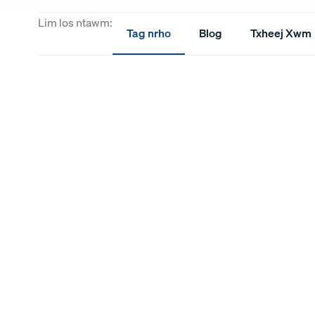
Lim los ntawm:
Tag nrho
Blog
Txheej Xwm