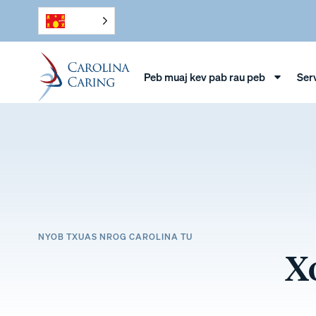
Peb muaj kev pab rau peb
Ser
NYOB TXUAS NROG CAROLINA TU
X