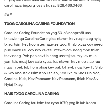
carolinacaring.org lossis hu rau 828.466.0466.
###
TXOG CAROLINA CARING
FOUNDATION
Carolina Caring Foundation yog 501c3 nonprofit uas
txhawb nqa Carolina Caring los ntawm kev ruaj ntseg nyiaj
txiag, tsim kev koom tes hauv zej zog, thiab txuas cov neeg
pub dawb rau cov kev xav tau ntawm cov neeg mob thiab
tsev neeg. Peb pab cov tib neeg uas tej zaum yuav mus
yam tsis muaj kev saib xyuas los ntawm kev mob siab rau
ntawm peb lub hom phiaj kev pab txhawb nqa: Kev Tu Siab
& Kev Kho, Kev Tsim Kho Tshiab, Kev Txhim Kho Lub Neej,
Cardinal Kids, Kev Pabcuam Kev Pabcuam, thiab Kev Siv
Nyiaj Txiag.
HAIS TXOG CAROLINA CARING
Carolina Caring tau tsim tsa xyoo 1979, yog ib lub koom