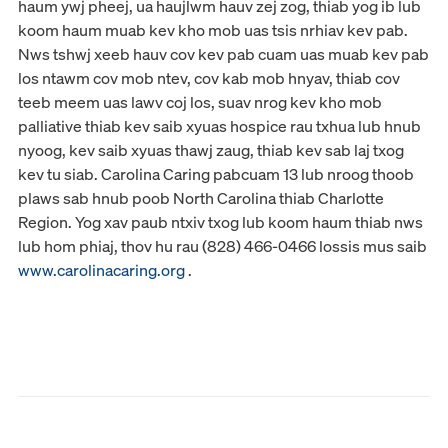
haum ywj pheej, ua haujlwm hauv zej zog, thiab yog ib lub
koom haum muab kev kho mob uas tsis nrhiav kev pab.
Nws tshwj xeeb hauv cov kev pab cuam uas muab kev pab
los ntawm cov mob ntev, cov kab mob hnyav, thiab cov
teeb meem uas lawv coj los, suav nrog kev kho mob
palliative thiab kev saib xyuas hospice rau txhua lub hnub
nyoog, kev saib xyuas thawj zaug, thiab kev sab laj txog
kev tu siab. Carolina Caring pabcuam 13 lub nroog thoob
plaws sab hnub poob North Carolina thiab Charlotte
Region. Yog xav paub ntxiv txog lub koom haum thiab nws
lub hom phiaj, thov hu rau (828) 466-0466 lossis mus saib
www.carolinacaring.org
.