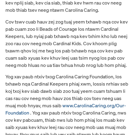
kev nplij siab, kev cia siab, thiab kev hwm rau cov neeg
mob thiab tsev neeg ntawm Carolina Caring.
Cov tswv cuab hauv zej zog tuaj yeem txhawb nqa cov kev
pab cuam zoo li Beads of Courage los ntawm Cardinal
Keepers, lub nyiaj pab txhawb nqa kev txhim kho lub neej
zoo rau cov neeg mob Cardinal Kids. Cov khoom plig
txawm qhov loj me twg los pab txhawb nqa cov kev pab
cuam saib xyuas kev khuv leej uas tsim nyog los pab cov
neeg mob hluas no ua tiav txhua hnub nrog lub hom phiaj.
Yog xav paub ntxiv txog Carolina Caring Foundation, los
txhawb nqa Cardinal Keepers phiaj xwm, lossis nrhiav seb
koj txoj kev siab dawb siab zoo tuaj yeem cuam tshuam li
cas rau cov neeg mob hauv zos thiab cov tsev neeg uas
muaj mob hnyav, mus saib
www.CarolinaCaring.org/Our-
Foundation
. Yog xav paub ntxiv txog Carolina Caring, nws
cov kev pabcuam, thiab nws lub hom phiaj los muab kev
saib xyuas kev khuv leej rau cov neeg mob uas muaj mob
hnyav, thov mus saib lub vev xaib ntawm lub koom haum,