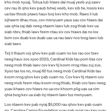
kho mob nyuaj. Txhua lub hlaws dai muaj yeeb yuj sawv
cev rau ib qho kev paub tshwj xeeb, kev sib tw, lossis kev
ua tiav thoob plaws hauv txoj kev kho mob. Raws li lub
sijhawm dhau mus, cov menyuam yaus sau cov hlaws dai
uas qhia zaj dab neeg ntawm lawv lub zog thiab kev ua
siab ntev, thiab lawv feem ntau siv cov hlaws dai no los
tsim cov duab kos duab uas ua rau lawv nco txog lawv lub
siab tawv.
Txij li thaum coj qhov kev pab cuam no los rau cov tsev
neeg hauv zos xyoo 2023, Cardinal Kids tau pom tias cov
neeg mob thiab lawv cov kwv tij koom nrog ntau zuj zus.
Xyoo tas los no, muaj 60 tus neeg mob Cardinal Kids tau
koom nrog qhov kev pab cuam no. Cov kwv tij ntawm cov
neeg mob feem ntau koom nrog thiab, thiab cov tsev neeg
yuav khaws cov hlaws no ua cov khoom plig uas ua cim
qhia txog kev ua siab loj ntawm lawv tus menyuam.
Los ntawm kev pab nyiaj $5,000 rau qhov kev pab cuam
no, Carolina Caring Foundation yuav pab nyiaj rau kev yuav