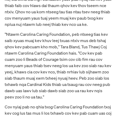
thiab faib cov hlaws dai thaum qhov kev thov tseem nce
ntxiv. Qhov no ua kom ntseeg tau tias ntau tsev neeg thiab
cov menyuam yaus tuaj yeem muaj kev paub txog kev
nplua nuj ntawm lub neej thiab kev nco ua ke.
"Ntawm Carolina Caring Foundation, peb ntseeg tias kev
saib xyuas muaj kev khuv leej txuas ntxiv mus deb tshaj
qhov kev pabcuam kho mob," Tara Bland, Tus Thawj Coj
ntawm Carolina Caring Foundation hais. "Cov kev pab
cuam zoo li Beads of Courage tsim cov cib fim rau cov
menyuam yaus thiab tsev neeg los ua kev zoo siab rau kev
yeej, khaws cia cov kev nco, thiab nrhiav lub sijhawm zoo
siab thaum muaj xwm txheej nyuaj heev. Peb zoo siab los
txhawb nqa Cardinal Kids thiab ua tsaug rau cov neeg pub
dawb uas lawv lub siab dawb siab zoo ua rau kev nqis
peev zoo li no ua tau."
Cov nyiaj pab no qhia txog Carolina Caring Foundation txoj
kev cog lus tas mus li los txhawb cov kev pab cuam uas coj