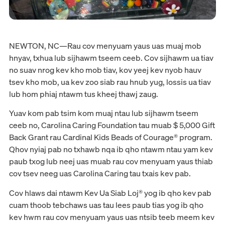
NEWTON, NC—Rau cov menyuam yaus uas muaj mob
hnyav, txhua lub sijhawm tseem ceeb. Cov sijhawm ua tiav
no suav nrog kev kho mob tiav, kov yeej kev nyob hauv
tsev kho mob, ua kev zoo siab rau hnub yug, lossis ua tiav
lub hom phiaj ntawm tus kheej thawj zaug.
Yuav kom pab tsim kom muaj ntau lub sijhawm tseem
ceeb no, Carolina Caring Foundation tau muab $ 5,000 Gift
Back Grant rau Cardinal Kids Beads of Courage® program.
Qhov nyiaj pab no txhawb nqa ib qho ntawm ntau yam kev
paub txog lub neej uas muab rau cov menyuam yaus thiab
cov tsev neeg uas Carolina Caring tau txais kev pab.
Cov hlaws dai ntawm Kev Ua Siab Loj® yog ib qho kev pab
cuam thoob tebchaws uas tau lees paub tias yog ib qho
kev hwm rau cov menyuam yaus uas ntsib teeb meem kev