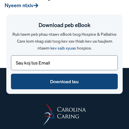
Nyeem ntxiv
Download peb eBook
Rub tawm peb phau ntawv eBook txog Hospice & Palliative
Care kom nkag siab txog kev xav thiab kev ua haujlwm
ntawm
kev saib xyuas
hospice.
Email
(Yuav
tsum
tau)