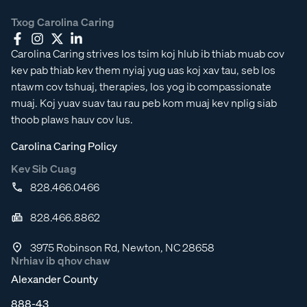
Txog Carolina Caring
Carolina Caring strives los tsim koj hlub ib thiab muab cov
kev pab thiab kev them nyiaj yug uas koj xav tau, seb los
ntawm cov tshuaj, therapies, los yog ib compassionate
muaj. Koj yuav suav tau rau peb kom muaj kev nplig siab
thoob plaws hauv cov lus.
Carolina Caring Policy
Kev Sib Cuag
828.466.0466
828.466.8862
3975 Robinson Rd, Newton, NC 28658
Nrhiav ib qhov chaw
Alexander County
888-43