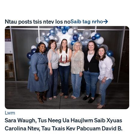
Ntau posts tsis ntev los no
Saib tag nrho
Lwm
Sara Waugh, Tus Neeg Ua Haujlwm Saib Xyuas
Carolina Ntev, Tau Txais Kev Pabcuam David B.