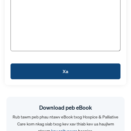
Download peb eBook
Rub tawm peb phau ntawv eBook txog Hospice & Palliative
Care kom nkag siab txog kev xav thiab kev ua haujlwm
ntawm
kev saib xyuas
hospice.