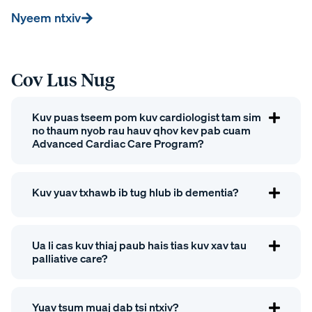
Nyeem ntxiv
Cov Lus Nug
Kuv puas tseem pom kuv cardiologist tam sim
no thaum nyob rau hauv qhov kev pab cuam
Advanced Cardiac Care Program?
Kuv yuav txhawb ib tug hlub ib dementia?
Ua li cas kuv thiaj paub hais tias kuv xav tau
palliative care?
Yuav tsum muaj dab tsi ntxiv?