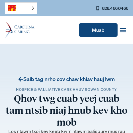
828.466.0466
Muab
Saib tag nrho cov chaw khiav hauj lwm
HOSPICE & PALLIATIVE CARE HAUV ROWAN COUNTY
Qhov twg cuab yeej cuab
tam ntsib niaj hnub kev kho
mob
Los ntawm txoj kev keeb kwm ntawm Salisbury mus rau