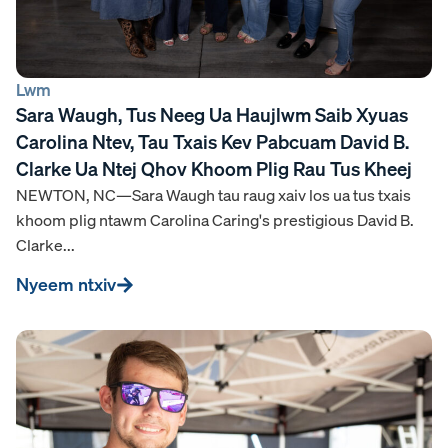
Lwm
Sara Waugh, Tus Neeg Ua Haujlwm Saib Xyuas
Carolina Ntev, Tau Txais Kev Pabcuam David B.
Clarke Ua Ntej Qhov Khoom Plig Rau Tus Kheej
NEWTON, NC—Sara Waugh tau raug xaiv los ua tus txais
khoom plig ntawm Carolina Caring's prestigious David B.
Clarke...
Nyeem ntxiv