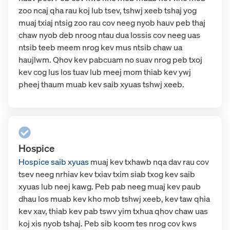
zoo ncaj qha rau koj lub tsev, tshwj xeeb tshaj yog
muaj txiaj ntsig zoo rau cov neeg nyob hauv peb thaj
chaw nyob deb nroog ntau dua lossis cov neeg uas
ntsib teeb meem nrog kev mus ntsib chaw ua
haujlwm. Qhov kev pabcuam no suav nrog peb txoj
kev cog lus los tuav lub meej mom thiab kev ywj
pheej thaum muab kev saib xyuas tshwj xeeb.
Hospice
Hospice saib xyuas
muaj kev txhawb nqa dav rau cov
tsev neeg nrhiav kev txiav txim siab txog kev saib
xyuas lub neej kawg. Peb pab neeg muaj kev paub
dhau los muab kev kho mob tshwj xeeb, kev taw qhia
kev xav, thiab kev pab tswv yim txhua qhov chaw uas
koj xis nyob tshaj. Peb sib koom tes nrog cov kws