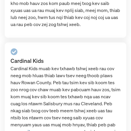
kho mob hauv zos kom paub meej txog kev saib
xyuas uas ua rau muaj kev nplij siab, meej mom, thiab
lub neej zoo, hwm tus nqi thiab kev coj noj coj ua uas
ua rau peb cov zej zog tshwj xeeb.
Cardinal Kids
Cardinal Kids muab kev txhawb tshwj xeeb rau cov
neeg mob hluas thiab lawv tsev neeg thoob plaws
hauv Rowan County. Peb tau tsim kev sib koom tes
zoo nrog cov chaw muab kev pabcuam hauv zos, tsim
kom muaj kev sib koom tes txhawb nqa uas ncav
cuag los ntawm Salisbury mus rau Cleveland. Peb
nkag siab txog cov teeb meem tshwj xeeb uas tau
ntsib los ntawm cov tsev neeg saib xyuas cov
menyuam yaus uas muaj mob hnyav, thiab peb
pab