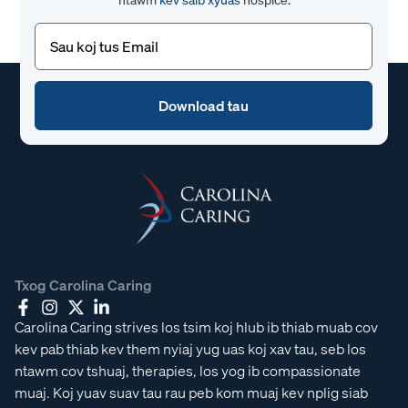
Email
(Yuav
tsum
tau)
Txog Carolina Caring
Carolina Caring strives los tsim koj hlub ib thiab muab cov
kev pab thiab kev them nyiaj yug uas koj xav tau, seb los
ntawm cov tshuaj, therapies, los yog ib compassionate
muaj. Koj yuav suav tau rau peb kom muaj kev nplig siab