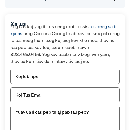
Xa lus
Yog tias koj yog ib tus neeg mob lossis
tus neeg saib
xyuas
nrog Carolina Caring thiab xav tau kev pab nrog
ib tus neeg tham txog koj txoj kev kho mob, thov hu
rau peb tus xov tooj tseem ceeb ntawm
828.466.0466. Yog xav paub ntxiv txog lwm yam,
thov ua kom tiav daim ntawv tiv tauj no.
Npe
Email
(Yuav
tsum
tau)
Untitled
(Yuav
tsum
tau
muaj)