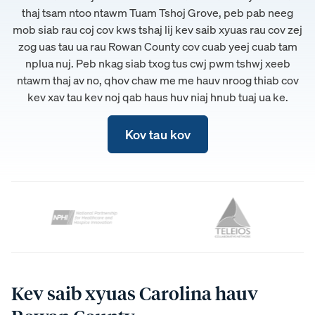
thaj tsam ntoo ntawm Tuam Tshoj Grove, peb pab neeg
mob siab rau coj cov kws tshaj lij kev saib xyuas rau cov zej
zog uas tau ua rau Rowan County cov cuab yeej cuab tam
nplua nuj. Peb nkag siab txog tus cwj pwm tshwj xeeb
ntawm thaj av no, qhov chaw me me hauv nroog thiab cov
kev xav tau kev noj qab haus huv niaj hnub tuaj ua ke.
Kov tau kov
Kev saib xyuas Carolina hauv