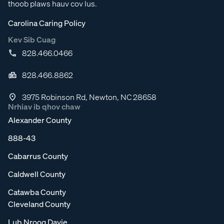
thoob plaws hauv cov lus.
Carolina Caring Policy
Kev Sib Cuag
828.466.0466
828.466.8862
3975 Robinson Rd, Newton, NC 28658
Nrhiav ib qhov chaw
Alexander County
888-43
Cabarrus County
Caldwell County
Catawba County
Cleveland County
Lub Nroog Davie