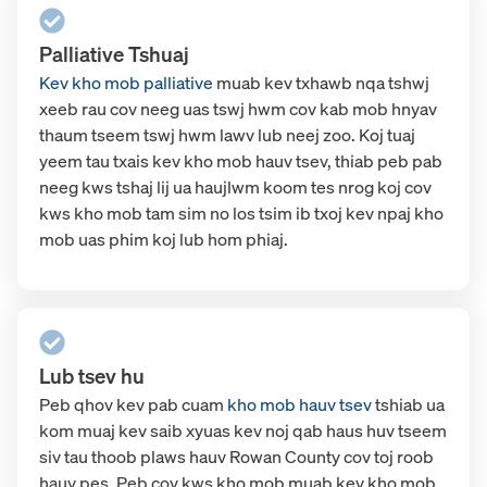
Palliative Tshuaj
Kev kho mob palliative
muab kev txhawb nqa tshwj
xeeb rau cov neeg uas tswj hwm cov kab mob hnyav
thaum tseem tswj hwm lawv lub neej zoo. Koj tuaj
yeem tau txais kev kho mob hauv tsev, thiab peb pab
neeg kws tshaj lij ua haujlwm koom tes nrog koj cov
kws kho mob tam sim no los tsim ib txoj kev npaj kho
mob uas phim koj lub hom phiaj.
Lub tsev hu
Peb qhov kev pab cuam
kho mob hauv tsev
tshiab
ua
kom muaj kev saib xyuas kev noj qab haus huv tseem
siv tau thoob plaws hauv Rowan County cov toj roob
hauv pes. Peb cov kws kho mob muab kev kho mob