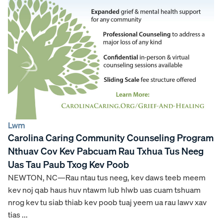
Lwm
Carolina Caring Community Counseling Program
Nthuav Cov Kev Pabcuam Rau Txhua Tus Neeg
Uas Tau Paub Txog Kev Poob
NEWTON, NC—Rau ntau tus neeg, kev daws teeb meem
kev noj qab haus huv ntawm lub hlwb uas cuam tshuam
nrog kev tu siab thiab kev poob tuaj yeem ua rau lawv xav
tias ...