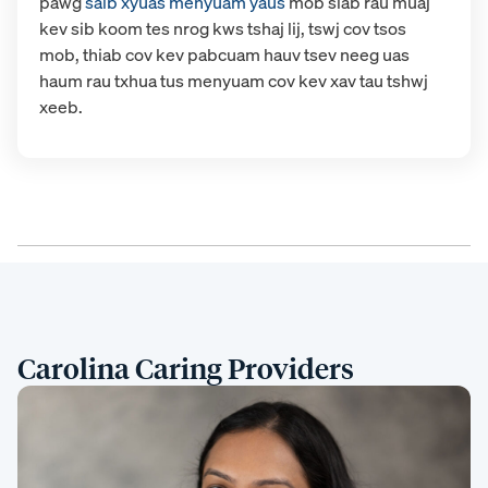
pawg
saib xyuas menyuam yaus
mob siab
rau muaj
kev sib koom tes nrog kws tshaj lij, tswj cov tsos
mob, thiab cov kev pabcuam hauv tsev neeg uas
haum rau txhua tus menyuam cov kev xav tau tshwj
xeeb.
Carolina Caring Providers