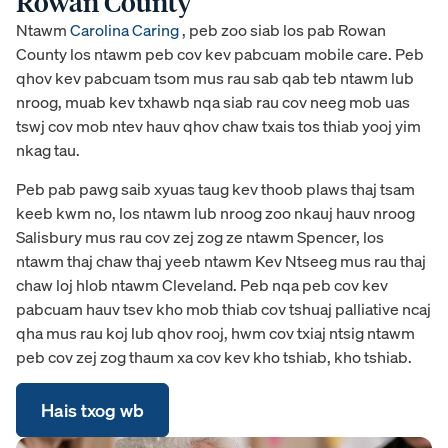
Rowan County
Ntawm
Carolina Caring
, peb zoo siab los pab Rowan
County los ntawm peb cov kev pabcuam mobile care. Peb
qhov kev pabcuam tsom mus rau
sab qab teb ntawm lub
nroog, muab kev txhawb nqa siab rau cov neeg mob uas
tswj cov mob ntev hauv qhov chaw txais tos thiab yooj yim
nkag tau.
Peb pab pawg saib xyuas taug kev thoob plaws thaj tsam
keeb kwm no, los ntawm lub nroog zoo nkauj hauv nroog
Salisbury mus rau cov zej zog ze ntawm Spencer, los
ntawm thaj chaw thaj yeeb ntawm Kev Ntseeg mus rau thaj
chaw loj hlob ntawm Cleveland. Peb nqa peb cov kev
pabcuam hauv tsev kho mob thiab cov tshuaj palliative ncaj
qha mus rau koj lub qhov rooj, hwm cov txiaj ntsig ntawm
peb cov zej zog thaum xa cov kev kho tshiab, kho tshiab.
Hais txog wb