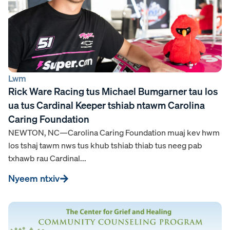
Lwm
Rick Ware Racing tus Michael Bumgarner tau los
ua tus Cardinal Keeper tshiab ntawm Carolina
Caring Foundation
NEWTON, NC—Carolina Caring Foundation muaj kev hwm
los tshaj tawm nws tus khub tshiab thiab tus neeg pab
txhawb rau Cardinal...
Nyeem ntxiv