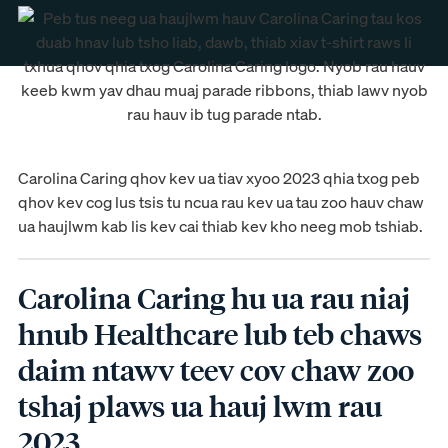
Carolina Caring qhov kev ua tiav xyoo 2023 qhia txog peb
qhov kev cog lus tsis tu ncua rau kev ua tau zoo hauv chaw
ua haujlwm kab lis kev cai thiab kev kho neeg mob tshiab.
Carolina Caring hu ua rau niaj
hnub Healthcare lub teb chaws
daim ntawv teev cov chaw zoo
tshaj plaws ua hauj lwm rau
2023