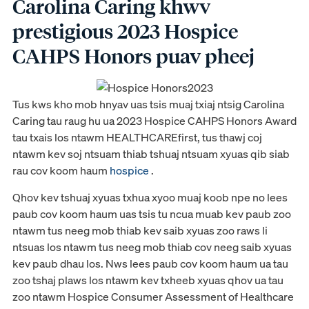
Carolina Caring khwv
prestigious 2023 Hospice
CAHPS Honors puav pheej
Tus kws kho mob hnyav uas tsis muaj txiaj ntsig Carolina
Caring tau raug hu ua 2023 Hospice CAHPS Honors Award
tau txais los ntawm HEALTHCAREfirst, tus thawj coj
ntawm kev soj ntsuam thiab tshuaj ntsuam xyuas qib siab
rau cov koom haum
hospice
.
Qhov kev tshuaj xyuas txhua xyoo muaj koob npe no lees
paub cov koom haum uas tsis tu ncua muab kev paub zoo
ntawm tus neeg mob thiab kev saib xyuas zoo raws li
ntsuas los ntawm tus neeg mob thiab cov neeg saib xyuas
kev paub dhau los. Nws lees paub cov koom haum ua tau
zoo tshaj plaws los ntawm kev txheeb xyuas qhov ua tau
zoo ntawm Hospice Consumer Assessment of Healthcare