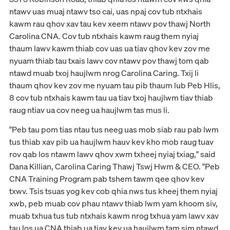
ntawv uas muaj ntawv tso cai, uas npaj cov tub ntxhais
kawm rau qhov xav tau kev xeem ntawv pov thawj North
Carolina CNA. Cov tub ntxhais kawm raug them nyiaj
thaum lawv kawm thiab cov uas ua tiav qhov kev zov me
nyuam thiab tau txais lawv cov ntawv pov thawj tom qab
ntawd muab txoj haujlwm nrog Carolina Caring. Txij li
thaum qhov kev zov me nyuam tau pib thaum lub Peb Hlis,
8 cov tub ntxhais kawm tau ua tiav txoj haujlwm tiav thiab
raug ntiav ua cov neeg ua haujlwm tas mus li.
"Peb tau pom tias ntau tus neeg uas mob siab rau pab lwm
tus thiab xav pib ua haujlwm hauv kev kho mob raug tuav
rov qab los ntawm lawv qhov xwm txheej nyiaj txiag," said
Dana Killian, Carolina Caring Thawj Tswj Hwm & CEO. "Peb
CNA Training Program pab tshem tawm qee qhov kev
txwv. Tsis tsuas yog kev cob qhia nws tus kheej them nyiaj
xwb, peb muab cov phau ntawv thiab lwm yam khoom siv,
muab txhua tus tub ntxhais kawm nrog txhua yam lawv xav
tau los ua CNA thiab ua tiav kev ua haujlwm tam sim ntawd.