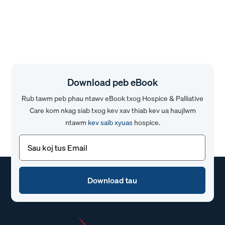
Download peb eBook
Rub tawm peb phau ntawv eBook txog Hospice & Palliative
Care kom nkag siab txog kev xav thiab kev ua haujlwm
ntawm
kev saib xyuas
hospice.
Email
(Yuav
tsum
tau)