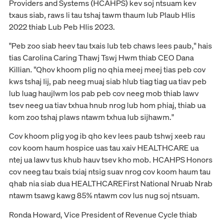
Providers and Systems (HCAHPS) kev soj ntsuam kev
txaus siab, raws li tau tshaj tawm thaum lub Plaub Hlis
2022 thiab Lub Peb Hlis 2023.
"Peb zoo siab heev tau txais lub teb chaws lees paub," hais
tias Carolina Caring Thawj Tswj Hwm thiab CEO Dana
Killian. "Qhov khoom plig no qhia meej meej tias peb cov
kws tshaj lij, pab neeg muaj siab hlub tiag tiag ua tiav peb
lub luag haujlwm los pab peb cov neeg mob thiab lawv
tsev neeg ua tiav txhua hnub nrog lub hom phiaj, thiab ua
kom zoo tshaj plaws ntawm txhua lub sijhawm."
Cov khoom plig yog ib qho kev lees paub tshwj xeeb rau
cov koom haum hospice uas tau xaiv HEALTHCARE ua
ntej ua lawv tus khub hauv tsev kho mob. HCAHPS Honors
cov neeg tau txais txiaj ntsig suav nrog cov koom haum tau
qhab nia siab dua HEALTHCAREFirst National Nruab Nrab
ntawm tsawg kawg 85% ntawm cov lus nug soj ntsuam.
Ronda Howard, Vice President of Revenue Cycle thiab