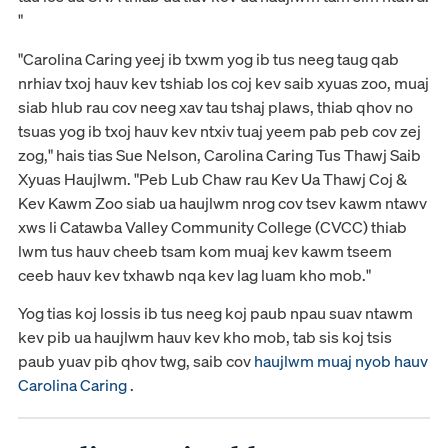
"
"Carolina Caring yeej ib txwm yog ib tus neeg taug qab
nrhiav txoj hauv kev tshiab los coj kev saib xyuas zoo, muaj
siab hlub rau cov neeg xav tau tshaj plaws, thiab qhov no
tsuas yog ib txoj hauv kev ntxiv tuaj yeem pab peb cov zej
zog," hais tias Sue Nelson, Carolina Caring Tus Thawj Saib
Xyuas Haujlwm. "Peb Lub Chaw rau Kev Ua Thawj Coj &
Kev Kawm Zoo siab ua haujlwm nrog cov tsev kawm ntawv
xws li Catawba Valley Community College (CVCC) thiab
lwm tus hauv cheeb tsam kom muaj kev kawm tseem
ceeb hauv kev txhawb nqa kev lag luam kho mob."
Yog tias koj lossis ib tus neeg koj paub npau suav ntawm
kev pib ua haujlwm hauv kev kho mob, tab sis koj tsis
paub yuav pib qhov twg, saib cov
haujlwm muaj nyob hauv
Carolina Caring
.