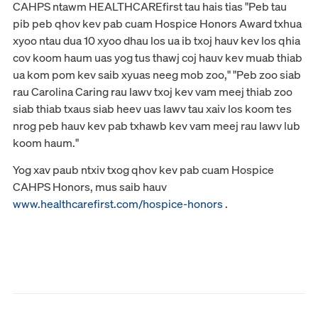
CAHPS ntawm HEALTHCAREfirst tau hais tias "Peb tau
pib peb qhov kev pab cuam Hospice Honors Award txhua
xyoo ntau dua 10 xyoo dhau los ua ib txoj hauv kev los qhia
cov koom haum uas yog tus thawj coj hauv kev muab thiab
ua kom pom kev saib xyuas neeg mob zoo," "Peb zoo siab
rau Carolina Caring rau lawv txoj kev vam meej thiab zoo
siab thiab txaus siab heev uas lawv tau xaiv los koom tes
nrog peb hauv kev pab txhawb kev vam meej rau lawv lub
koom haum."
Yog xav paub ntxiv txog qhov kev pab cuam Hospice
CAHPS Honors, mus saib hauv
www.healthcarefirst.com/hospice-honors
.