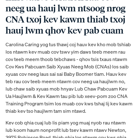
neeg ua hauj lwm ntsoog nrog
CNA txoj kev kawm thiab txoj
hauj lwm qhov kev pab cuam
Carolina Caring yog tus thawj coj hauv kev kho mob tshiab
los ntawm kev muab cov tswv yim daws teeb meem rau
cov teeb meem thoob tebchaws - qhov tsis txaus ntawm
Cov Kws Pabcuam Saib Xyuas Neeg Mob (CNAs) los saib
xyuas cov neeg laus sai sai Baby Boomer tiam. Hauv kev
teb rau cov teeb meem ntawm cov neeg ua haujlwm no,
lub chaw saib xyuas mob hnyav Lub Chaw Pabcuam Kev
Ua Haujlwm & Kev Kawm tau pib lub xeev-pom zoo CNA
Training Program tsim los muab cov kws tshaj lij kev kawm
thiab kev tso haujlwm tam sim ntawd.
Kev cob qhia cuaj lub lis piam yog muaj nyob rau ntawm
lub koom haum nonprofit lub tsev kawm ntawv Newton,
3975 Robinson Road, thiab qhia los ntawm cov kws qhia