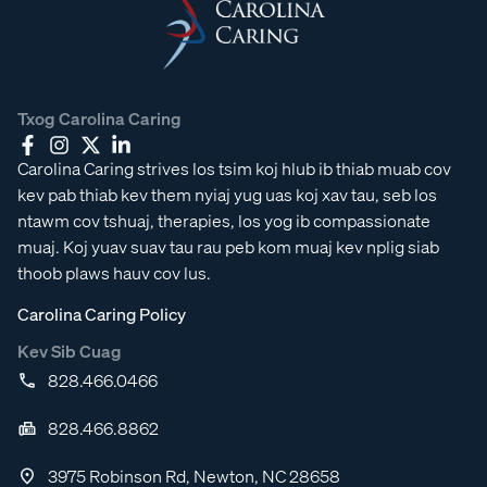
Txog Carolina Caring
Carolina Caring strives los tsim koj hlub ib thiab muab cov
kev pab thiab kev them nyiaj yug uas koj xav tau, seb los
ntawm cov tshuaj, therapies, los yog ib compassionate
muaj. Koj yuav suav tau rau peb kom muaj kev nplig siab
thoob plaws hauv cov lus.
Carolina Caring Policy
Kev Sib Cuag
828.466.0466
828.466.8862
3975 Robinson Rd, Newton, NC 28658