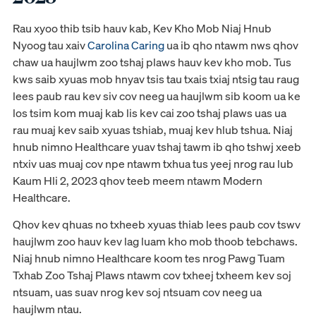
Rau xyoo thib tsib hauv kab, Kev Kho Mob Niaj Hnub
Nyoog tau xaiv
Carolina Caring
ua ib qho ntawm nws qhov
chaw ua haujlwm zoo tshaj plaws hauv kev kho mob. Tus
kws saib xyuas mob hnyav tsis tau txais txiaj ntsig tau raug
lees paub rau kev siv cov neeg ua haujlwm sib koom ua ke
los tsim kom muaj kab lis kev cai zoo tshaj plaws uas ua
rau muaj kev saib xyuas tshiab, muaj kev hlub tshua. Niaj
hnub nimno Healthcare yuav tshaj tawm ib qho tshwj xeeb
ntxiv uas muaj cov npe ntawm txhua tus yeej nrog rau lub
Kaum Hli 2, 2023 qhov teeb meem ntawm Modern
Healthcare.
Qhov kev qhuas no txheeb xyuas thiab lees paub cov tswv
haujlwm zoo hauv kev lag luam kho mob thoob tebchaws.
Niaj hnub nimno Healthcare koom tes nrog Pawg Tuam
Txhab Zoo Tshaj Plaws ntawm cov txheej txheem kev soj
ntsuam, uas suav nrog kev soj ntsuam cov neeg ua
haujlwm ntau.