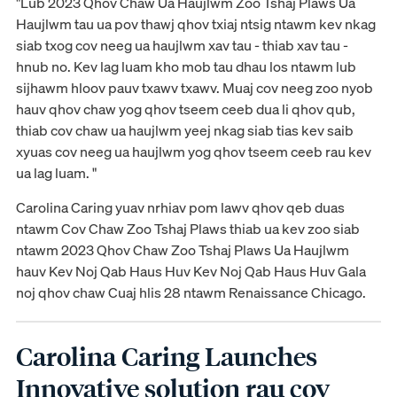
"Lub 2023 Qhov Chaw Ua Haujlwm Zoo Tshaj Plaws Ua
Haujlwm tau ua pov thawj qhov txiaj ntsig ntawm kev nkag
siab txog cov neeg ua haujlwm xav tau - thiab xav tau -
hnub no. Kev lag luam kho mob tau dhau los ntawm lub
sijhawm hloov pauv txawv txawv. Muaj cov neeg zoo nyob
hauv qhov chaw yog qhov tseem ceeb dua li qhov qub,
thiab cov chaw ua haujlwm yeej nkag siab tias kev saib
xyuas cov neeg ua haujlwm yog qhov tseem ceeb rau kev
ua lag luam. "
Carolina Caring yuav nrhiav pom lawv qhov qeb duas
ntawm Cov Chaw Zoo Tshaj Plaws thiab ua kev zoo siab
ntawm 2023 Qhov Chaw Zoo Tshaj Plaws Ua Haujlwm
hauv Kev Noj Qab Haus Huv Kev Noj Qab Haus Huv Gala
noj qhov chaw Cuaj hlis 28 ntawm Renaissance Chicago.
Carolina Caring Launches
Innovative solution rau cov