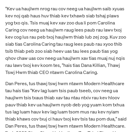
"Kev ua haujlwm nrog rau cov neeg ua haujlwm saib xyuas
kev noj qab haus huv thiab kev txhawb siab tshaj plaws
yog txo qis. Tsis muaj kev xav zoo dua li pom Carolina
Caring cov neeg ua haujlwm raug lees paub rau lawv txoj
kev cog lus rau peb txoj haujlwm thiab lub zej zog. Kuv zoo
siab tias Carolina Caring tau raug lees paub rau xyoo thib
tsib thiab peb zoo siab heev uas tau lees paub tias yog
qhov chaw uas cov neeg ua haujlwm xav tias muaj nuj nqis
rau lawv txoj kev koom tes, "hais tias Dana Killian, Thawj
Tswj Hwm thiab CEO ntawm Carolina Caring.
Dan Peres, tus thawj tswj hwm ntawm Modern Healthcare
tau hais tias "Kev lag luam tsis paub tseeb, cov neeg ua
haujlwm tsis txaus thiab xav tau ntau ntxiv rau kev hloov
pauv thiab kev ua haujlwm nyob deb yog yuam kom txhua
tus lag luam hauv kev lag luam tsom mus rau kev nyiam
thiab khaws cov txuj ci hauv txoj kev tsis tau pom dua," said
Dan Peres, tus thawj tswj hwm ntawm Modern Healthcare.