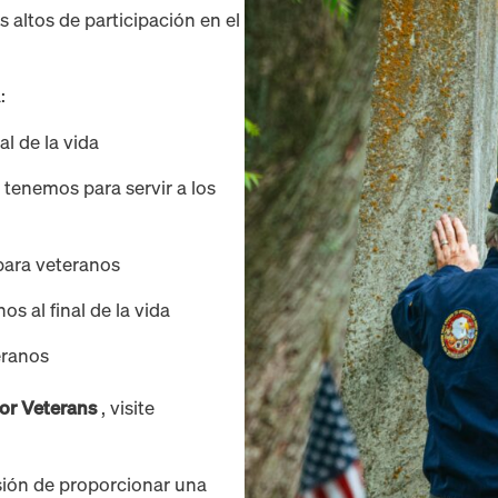
 altos de participación en el
:
l de la vida
tenemos para servir a los
ara veteranos
s al final de la vida
eranos
or Veterans
, visite
sión de proporcionar una