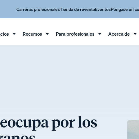
Carreras profesionales
Tienda de reventa
Eventos
Póngase en co
icios
Recursos
Para profesionales
Acerca de
reocupa por los
ranos