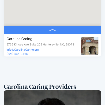
Carolina Caring
9735 Kincey Ave Suite 202 Huntersville, NC, 28078
info@CarolinaCaring.org
(828) 466-0466
Carolina Caring Providers