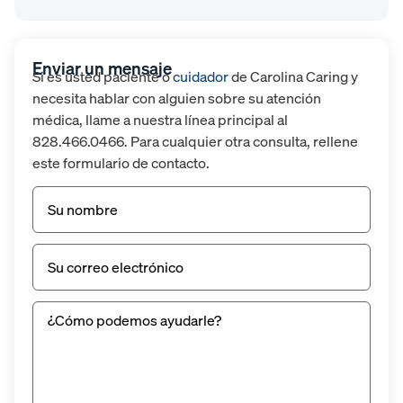
Enviar un mensaje
Si es usted paciente o
cuidador
de Carolina Caring y
necesita hablar con alguien sobre su atención
médica, llame a nuestra línea principal al
828.466.0466. Para cualquier otra consulta, rellene
este formulario de contacto.
Nombre
(Obligatorio)
Correo
electrónico
(Obligatorio)
Sin
título
(Obligatorio)