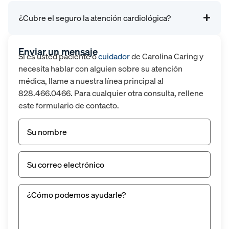
¿Cubre el seguro la atención cardiológica?
Enviar un mensaje
Si es usted paciente o
cuidador
de Carolina Caring y
necesita hablar con alguien sobre su atención
médica, llame a nuestra línea principal al
828.466.0466. Para cualquier otra consulta, rellene
este formulario de contacto.
Nombre
(Obligatorio)
Correo
electrónico
(Obligatorio)
Sin
título
(Obligatorio)