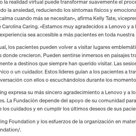
o la realidad virtual puede transformar suavemente el proc
ndo la ansiedad, reduciendo los síntomas físicos y emocion
lma cuando más se necesitan», afirma Kelly Tate, vicepres
e Carolina Caring. «Estamos muy agradecidos a Lenovo y a 
experiencia sea accesible a más pacientes en toda nuestra 
rtual, los pacientes pueden volver a visitar lugares emblemá
os donde crecieron. Pueden sentirse inmersos en paisajes tr
almente a destinos que siempre han querido visitar. Las sesi
co o un cuidador. Estos líderes guían a los pacientes a trav
nversación con ellos o escuchándolos durante los momentos
ing expresa su más sincero agradecimiento a Lenovo y a l
es. La Fundación depende del apoyo de su comunidad para s
 los cuidados y en cumplir los últimos deseos de sus pacie
ing Foundation y los esfuerzos de la organización en materi
undation/.