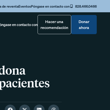
a de reventa
Eventos
Póngase en contacto con
828.466.0466
Hacer una
Donar
óngase en contacto con
recomendación
ahora
 dona
 pacientes