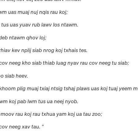
wm uas muaj nuj nqis rau koj;
 tus uas yuav rub lawv los ntawm.
 deb ntawm qhov loj;
hiav kev nplij siab nrog koj txhais tes.
cov neeg kho siab thiab luag nyav rau cov neeg tu siab;
o siab heev.
hoom plig muaj txiaj ntsig tshaj plaws uas koj tuaj yeem 
awm koj pab lwm tus ua neej nyob.
moov rau koj rau txhua yam koj ua tau zoo;
cov neeg xav tau. "