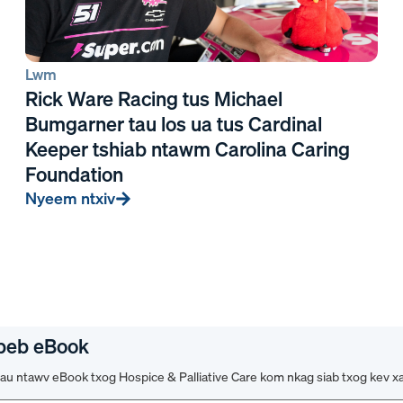
Lwm
Rick Ware Racing tus Michael
Bumgarner tau los ua tus Cardinal
Keeper tshiab ntawm Carolina Caring
Foundation
Nyeem ntxiv
peb eBook
u ntawv eBook txog Hospice & Palliative Care kom nkag siab txog kev x