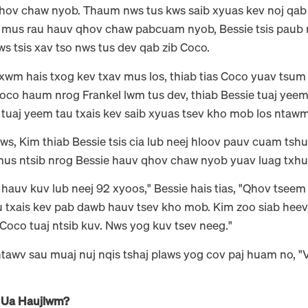
qhov chaw nyob. Thaum nws tus kws saib xyuas kev noj qab
mus rau hauv qhov chaw pabcuam nyob, Bessie tsis paub m
s tsis xav tso nws tus dev qab zib Coco.
m hais txog kev txav mus los, thiab tias Coco yuav tsum 
Coco haum nrog Frankel lwm tus dev, thiab Bessie tuaj yee
uaj yeem tau txais kev saib xyuas tsev kho mob los ntawm
s, Kim thiab Bessie tsis cia lub neej hloov pauv cuam tsh
us ntsib nrog Bessie hauv qhov chaw nyob yuav luag txhua
u hauv kuv lub neej 92 xyoos," Bessie hais tias, "Qhov tseem
 txais kev pab dawb hauv tsev kho mob. Kim zoo siab heev,
Coco tuaj ntsib kuv. Nws yog kuv tsev neeg."
awv sau muaj nuj nqis tshaj plaws yog cov paj huam no, "Vim
g Ua Haujlwm?