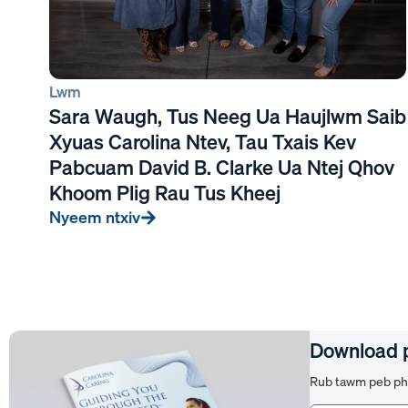
Lwm
Sara Waugh, Tus Neeg Ua Haujlwm Saib
Xyuas Carolina Ntev, Tau Txais Kev
Pabcuam David B. Clarke Ua Ntej Qhov
Khoom Plig Rau Tus Kheej
Nyeem ntxiv
Download 
Rub tawm peb pha