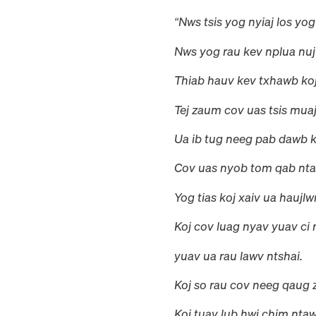
“Nws tsis yog nyiaj los yo
Nws yog rau kev nplua nuj 
Thiab hauv kev txhawb koj
Tej zaum cov uas tsis muaj
Ua ib tug neeg pab dawb k
Cov uas nyob tom qab nta
Yog tias koj xaiv ua hauj
Koj cov luag nyav yuav ci 
yuav ua rau lawv ntshai.
Koj so rau cov neeg qaug z
Koj tuav lub hwj chim ntaw