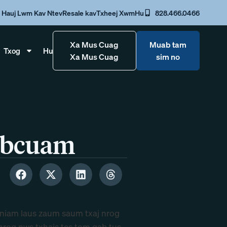
Hauj Lwm Kav Ntev
Resale kav
Txheej Xwm
Hu
828.466.0466
Xa Mus Cuag
Muab tam
Txog
Hu
Xa Mus Cuag
sim no
Pabcuam