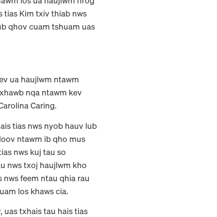
jhawm los ua haujlwm nrog
tias Kim txiv thiab nws
paub qhov cuam tshuam uas
kev ua haujlwm ntawm
s txhawb nqa ntawm kev
Carolina Caring.
is tias nws nyob hauv lub
hloov ntawm ib qho mus
tias nws kuj tau so
au nws txoj haujlwm kho
s nws feem ntau qhia rau
uam los khaws cia.
uas txhais tau hais tias