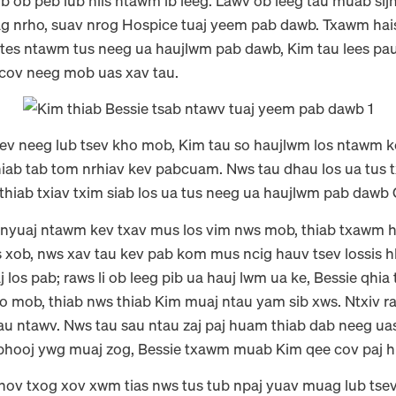
 ob peb lub hlis ntawm ib leeg. Lawv ob leeg tau muab si
 nrho, suav nrog Hospice tuaj yeem pab dawb. Txawm hais 
om tes ntawm tus neeg ua haujlwm pab dawb, Kim tau lees 
cov neeg mob uas xav tau.
ev neeg lub tsev kho mob, Kim tau so haujlwm los ntawm 
hiab tab tom nrhiav kev pabcuam. Nws tau dhau los ua tu
thiab txiav txim siab los ua tus neeg ua haujlwm pab dawb 
nyuaj ntawm kev txav mus los vim nws mob, thiab txawm ha
 xob, nws xav tau kev pab kom mus ncig hauv tsev lossis 
los pab; raws li ob leeg pib ua hauj lwm ua ke, Bessie qhia 
 mob, thiab nws thiab Kim muaj ntau yam sib xws. Ntxiv r
au ntawv. Nws tau sau ntau zaj paj huam thiab dab neeg ua
v phooj ywg muaj zog, Bessie txawm muab Kim qee cov paj h
ov txog xov xwm tias nws tus tub npaj yuav muag lub tsev, 