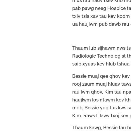
mus rau hauv tsev kho mob
pab pawg neeg Hospice tag
txiv tsis xav tau kev ko
ua haujlwm pub dawb rau 
Thaum lub sijhawm nws ts
Radiologic Technologist t
saib xyuas kev hlub tshua 
Bessie muaj qee qhov kev 
rooj zaum muaj hluav taws
rau lwm qhov. Kim tau npaj 
haujlwm los ntawm kev kho
mob, Bessie yog tus kws s
Kim. Raws li lawv txoj ke
Thaum kawg, Bessie tau hn