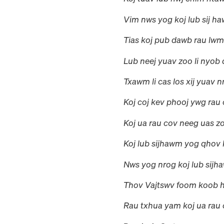
Vim nws yog koj lub sij ha
Tias koj pub dawb rau lwm
Lub neej yuav zoo li nyob
Txawm li cas los xij yuav nr
Koj coj kev phooj ywg rau 
Koj ua rau cov neeg uas zo
Koj lub sijhawm yog qhov k
Nws yog nrog koj lub sijh
Thov Vajtswv foom koob h
Rau txhua yam koj ua rau 