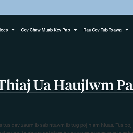
ices
Cov Chaw Muab Kev Pab
Rau Cov Tub Txawg
 Thiaj Ua Haujlwm 