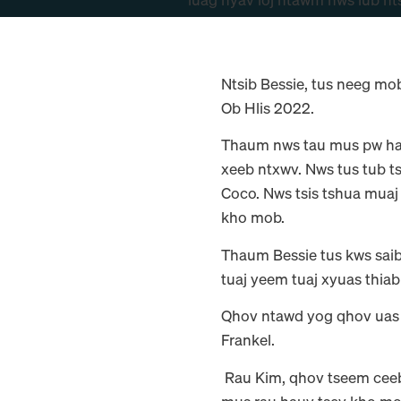
Ntsib Bessie, tus neeg mo
Ob Hlis 2022.
Thaum nws tau mus pw hauv
xeeb ntxwv. Nws tus tub t
Coco. Nws tsis tshua muaj
kho mob.
Thaum Bessie tus kws sai
tuaj yeem tuaj xyuas thia
Qhov ntawd yog qhov uas 
Frankel.
Rau Kim, qhov tseem ceeb 