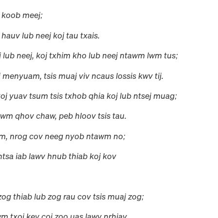
g koob meej;
hauv lub neej koj tau txais.
 lub neej, koj txhim kho lub neej ntawm lwm tus;
 menyuam, tsis muaj viv ncaus lossis kwv tij.
oj yuav tsum tsis txhob qhia koj lub ntsej muag;
wm qhov chaw, peb hloov tsis tau.
lwm, nrog cov neeg nyob ntawm no;
ntsa iab lawv hnub thiab koj kov
og thiab lub zog rau cov tsis muaj zog;
m txoj kev coj zoo uas lawv nrhiav.