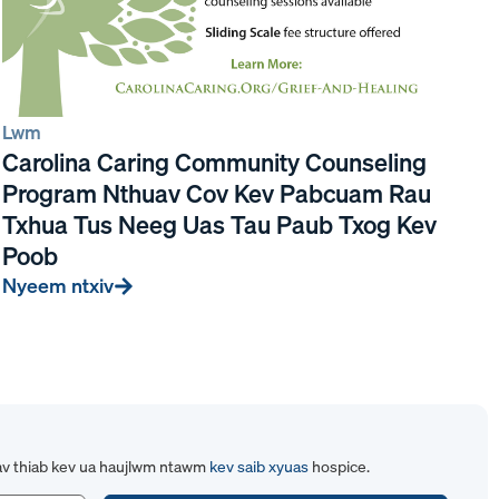
Lwm
Carolina Caring Community Counseling
Program Nthuav Cov Kev Pabcuam Rau
Txhua Tus Neeg Uas Tau Paub Txog Kev
Poob
Nyeem ntxiv
av thiab kev ua haujlwm ntawm
kev saib xyuas
hospice.