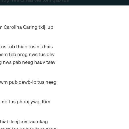
Carolina Caring txij lub
s tub thiab tus ntxhais
pem teb nrog nws tus dev
og nws pab neeg hauv tsev
jlwm pub dawb-ib tus neeg
 no tus phooj ywg, Kim
iab leej txiv tau nkag