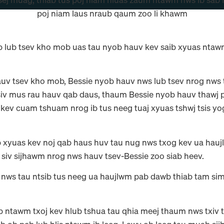
b lub tsev kho mob uas tau nyob hauv kev saib xyuas ntawm 
 tsev kho mob, Bessie nyob hauv nws lub tsev nrog nws tu
siv mus rau hauv qab daus, thaum Bessie nyob hauv thawj 
 kev cuam tshuam nrog ib tus neeg tuaj xyuas tshwj tsis y
b xyuas kev noj qab haus huv tau nug nws txog kev ua hau
b siv sijhawm nrog nws hauv tsev-Bessie zoo siab heev.
nws tau ntsib tus neeg ua haujlwm pab dawb thiab tam sim
ntawm txoj kev hlub tshua tau qhia meej thaum nws txiv th