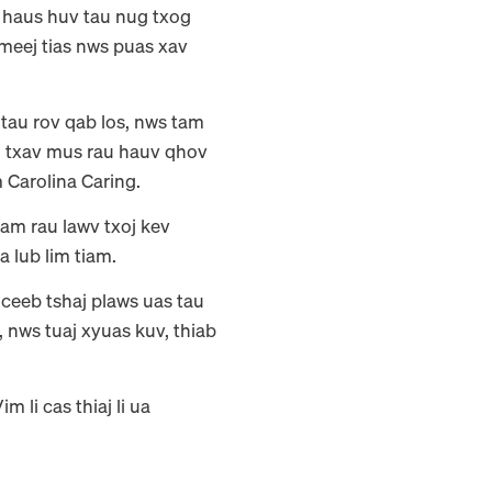
 haus huv tau nug txog
eej tias nws puas xav
tau rov qab los, nws tam
m txav mus rau hauv qhov
 Carolina Caring.
uam rau lawv txoj kev
 lub lim tiam.
 ceeb tshaj plaws uas tau
 nws tuaj xyuas kuv, thiab
 li cas thiaj li ua