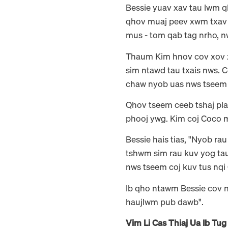
Bessie yuav xav tau lwm 
qhov muaj peev xwm txav 
mus - tom qab tag nrho, nw
Thaum Kim hnov cov xov xw
sim ntawd tau txais nws. 
chaw nyob uas nws tseem t
Qhov tseem ceeb tshaj plaw
phooj ywg. Kim coj Coco m
Bessie hais tias, "Nyob ra
tshwm sim rau kuv yog tau
nws tseem coj kuv tus nqi 
Ib qho ntawm Bessie cov nt
haujlwm pub dawb".
Vim Li Cas Thiaj Ua Ib Tu