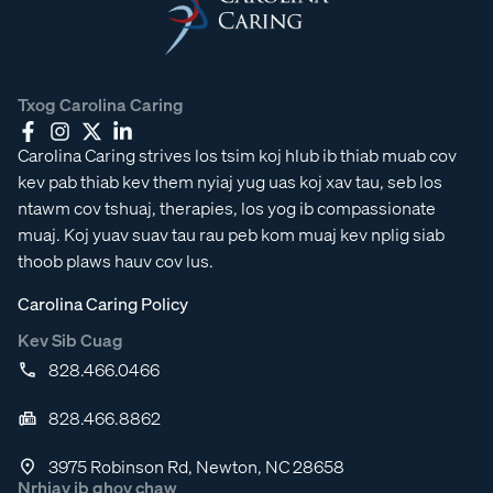
Txog Carolina Caring
Carolina Caring strives los tsim koj hlub ib thiab muab cov
kev pab thiab kev them nyiaj yug uas koj xav tau, seb los
ntawm cov tshuaj, therapies, los yog ib compassionate
muaj. Koj yuav suav tau rau peb kom muaj kev nplig siab
thoob plaws hauv cov lus.
Carolina Caring Policy
Kev Sib Cuag
828.466.0466
828.466.8862
3975 Robinson Rd, Newton, NC 28658
Nrhiav ib qhov chaw