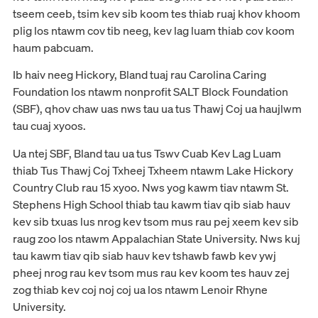
tseem ceeb, tsim kev sib koom tes thiab ruaj khov khoom
plig los ntawm cov tib neeg, kev lag luam thiab cov koom
haum pabcuam.
Ib haiv neeg Hickory, Bland tuaj rau Carolina Caring
Foundation los ntawm nonprofit SALT Block Foundation
(SBF), qhov chaw uas nws tau ua tus Thawj Coj ua haujlwm
tau cuaj xyoos.
Ua ntej SBF, Bland tau ua tus Tswv Cuab Kev Lag Luam
thiab Tus Thawj Coj Txheej Txheem ntawm Lake Hickory
Country Club rau 15 xyoo. Nws yog kawm tiav ntawm St.
Stephens High School thiab tau kawm tiav qib siab hauv
kev sib txuas lus nrog kev tsom mus rau pej xeem kev sib
raug zoo los ntawm Appalachian State University. Nws kuj
tau kawm tiav qib siab hauv kev tshawb fawb kev ywj
pheej nrog rau kev tsom mus rau kev koom tes hauv zej
zog thiab kev coj noj coj ua los ntawm Lenoir Rhyne
University.