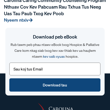
Carolina Caring Community Counseling Program
Nthuav Cov Kev Pabcuam Rau Txhua Tus Neeg
Uas Tau Paub Txog Kev Poob
Nyeem ntxiv
Download peb eBook
Rub tawm peb phau ntawv eBook txog Hospice & Palliative
Care kom nkag siab txog kev xav thiab kev ua haujlwm
ntawm
kev saib xyuas
hospice.
Email
(Yuav
tsum
tau)