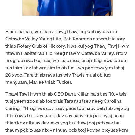
Bland ua haujlwm hauv pawg thawj coj saib xyuas rau
Catawba Valley Young Life, Pab Koomtes ntawm Hickory
thiab Rotary Club of Hickory. Nws kuj yog Thawj Tswj Hwm
ntawm Habitat rau Tib Neeg ntawm Catawba Valley. Ntxiv
nrog rau nws txoj haujlwm tsis muaj txiaj ntsig, nws tau ua
tus tsim kev tshwm sim thiab tus kws pab tswv yim tshaj
20 xyoo. Tara thiab nws tus txiv Travis muaj ob tug
menyuam, Marlee thiab Tucker.
Thawj Tswj Hwm thiab CEO Dana Killian hais tias "Kuv tsis
tuaj yeem zoo siab tos txais Tara rau tsev neeg Carolina
Caring." "Nrog nws cov hauv paus tob hauv peb lub zej zog
thiab nws txoj kev paub dav dav hauv kev pab nyiaj txiag
thiab kev nthuav dav, nws yog tus thawj coj peb xav tau
thaum peb txuas ntxiv nthuav peb txoj kev saib xyuas kom