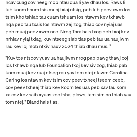
ncav cuag cov neeg mob ntau dua li yav dhau los. Raws li
lub koom haum tsis muaj txiaj ntsig, peb lub peev xwm los
tsim kho tshiab tau cuam tshuam los ntawm kev txhawb
nqa peb tau txais los ntawm zej zog, thiab cov nyiaj uas
peb muaj peev xwm nce. Nrog Tara hais txog peb txoj kev
nrhiav nyiaj txiag, kuv ntseeg siab tias peb tau ua haujlwm
rau kev loj hlob ntxiv hauv 2024 thiab dhau mus. "
"Kuv tos ntsoov yuav ua haujlwm nrog pab pawg thawj coj
los txhawb nqa lub Foundation txoj kev siv zog, thiab pab
kom muaj kev ruaj ntseg rau yav tom ntej ntawm Carolina
Caring los ntawm kev tsim cov peev txheej tseem ceeb,
cov peev txheej thiab kev koom tes uas peb xav tau kom
xa cov kev saib xyuas zoo tshaj plaws, tam sim no thiab yav
tom ntej." Bland hais tias.