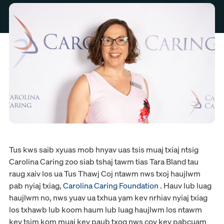
Tus kws saib xyuas mob hnyav uas tsis muaj txiaj ntsig
Carolina Caring zoo siab tshaj tawm tias Tara Bland tau
raug xaiv los ua Tus Thawj Coj ntawm nws txoj haujlwm
pab nyiaj txiag,
Carolina Caring Foundation
. Hauv lub luag
haujlwm no, nws yuav ua txhua yam kev nrhiav nyiaj txiag
los txhawb lub koom haum lub luag haujlwm los ntawm
kev tsim kom muaj kev paub txog nws cov kev pabcuam