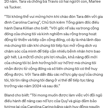
20 năm. Tara và chồng bà Travis có hai người con, Marlee
và Tucker.
“Tôi không thể vui mừng hơn khi chào đón Tara đến với gia
đình Carolina Caring”, Chủ tịch kiêm Tổng giám đốc điều
hành Dana Killian cho biết. “Với gốc rễ sâu xa trong cộng
đồng của chúng tôi và kinh nghiệm sâu rộng trong hoạt
động từ thiện và tiếp cận cộng đồng, cô ấy là nhà lãnh đạo
mà chúng tôi cần khi chúng tôi tiếp tục mở rộng dịch vụ
chăm sóc của mình để tiếp cận nhiều bệnh nhân hơn bao
giờ hết. Là một tổ chức phi lợi nhuận, khả năng đổi mới
của chúng tôi bị ảnh hưởng bởi sự hỗ trợ mà chúng tôi
nhận được từ cộng đồng và số tiền chúng tôi có thể huy
động được. Với Tara dẫn đầu các nỗ lực gây quỹ của chúng
tôi, tôi tin rằng chúng tôi đang ở vị thế để tiếp tục tăng
trưởng vào năm 2024 và sau đó.”
Bland cho biết: “Tôi mong muốn được làm việc với đội ngũ
điều hành để nâng cao nỗ lực của Quỹ và giúp đảm bảo
tương lai của Carolina Caring bằng cách huy động nguồn