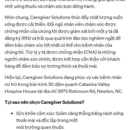
nhở uống thuốc và chăm sóc bạn đồng hành.
Nhìn chung, Caregiver Solutions thúc đẩy chất lượng cuộc
sống được cải thiện. Đội ngũ nhân viên chăm sóc được
chứng nhận của chúng tôi được giám sát bởi một y tá đã
đăng ký (RN) và trải qua quá trình đào tạo nghiêm ngặt để
đảm bảo chăm sóc tốt nhất có thể cho bệnh nhân của
chúng tôi. Trợ lý y tá được chứng nhận (CNA) là những
người chăm sóc chính, được kết hợp cẩn thận với khách
hàng để đảm bảo sự tương thích và thoải mái.
Hiện tại, Caregiver Solutions đang phục vụ các bệnh nhân
cư trú trong bán kính 30 dặm quanh Catawba Valley
Hospice House tại địa chỉ 3975 Robinson Rd, Newton, NC.
Tại sao nên chọn Caregiver Solutions?
Sức khỏe cảm xúc: Giảm căng thẳng bằng cách sống
thoải mái và độc lập trong một
môi trường quen thuộc