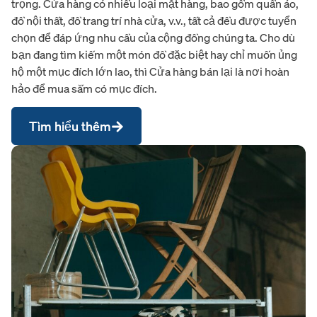
trọng. Cửa hàng có nhiều loại mặt hàng, bao gồm quần áo,
đồ nội thất, đồ trang trí nhà cửa, v.v., tất cả đều được tuyển
chọn để đáp ứng nhu cầu của cộng đồng chúng ta. Cho dù
bạn đang tìm kiếm một món đồ đặc biệt hay chỉ muốn ủng
hộ một mục đích lớn lao, thì Cửa hàng bán lại là nơi hoàn
hảo để mua sắm có mục đích.
Tìm hiểu thêm