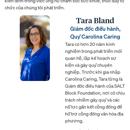
kiên định trong việc ủng hộ chăm sóc sức khỏe, thúc đẩy tổ
chức của chúng tôi phát triển.
Tara Bland
Giám đốc điều hành,
Quỹ Carolina Caring
Tara có hơn 20 năm kinh
nghiệm trong phát triển mối
quan hệ, lập kế hoạch sự
kiện và gây quỹ chuyên
nghiệp. Trước khi gia nhập
Carolina Caring, Tara từng là
Giám đốc điều hành của SALT
Block Foundation, nơi cô chịu
trách nhiệm gây quỹ và các
nỗ lực gắn kết cộng đồng để
hỗ trợ cộng đồng văn hóa địa
phương.