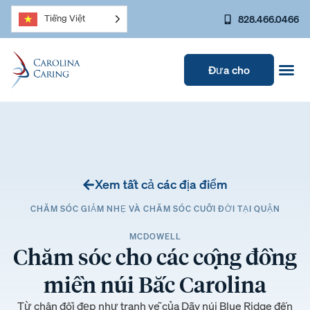
828.466.0466
Tiếng Việt
Đưa cho
Xem tất cả các địa điểm
CHĂM SÓC GIẢM NHẸ VÀ CHĂM SÓC CUỐI ĐỜI TẠI QUẬN
MCDOWELL
Chăm sóc cho các cộng đồng
miền núi Bắc Carolina
Từ chân đồi đẹp như tranh vẽ của Dãy núi Blue Ridge đến