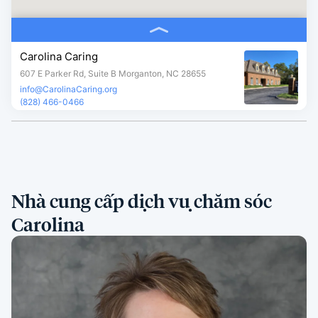
Carolina Caring
607 E Parker Rd, Suite B Morganton, NC 28655
info@CarolinaCaring.org
(828) 466-0466
Nhà cung cấp dịch vụ chăm sóc
Carolina