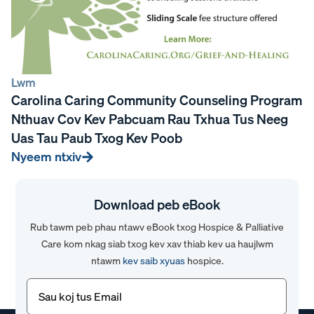
Lwm
Carolina Caring Community Counseling Program
Nthuav Cov Kev Pabcuam Rau Txhua Tus Neeg
Uas Tau Paub Txog Kev Poob
Nyeem ntxiv
Download peb eBook
Rub tawm peb phau ntawv eBook txog Hospice & Palliative
Care kom nkag siab txog kev xav thiab kev ua haujlwm
ntawm
kev saib xyuas
hospice.
Email
(Yuav
tsum
tau)