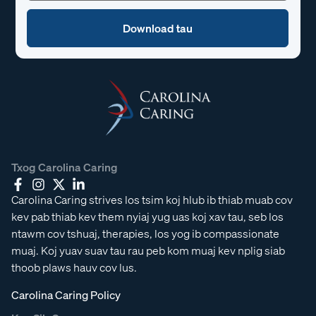
Txog Carolina Caring
Carolina Caring strives los tsim koj hlub ib thiab muab cov
kev pab thiab kev them nyiaj yug uas koj xav tau, seb los
ntawm cov tshuaj, therapies, los yog ib compassionate
muaj. Koj yuav suav tau rau peb kom muaj kev nplig siab
thoob plaws hauv cov lus.
Carolina Caring Policy