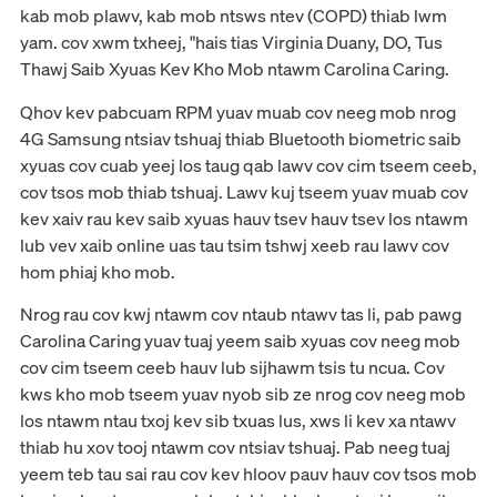
kab mob plawv, kab mob ntsws ntev (COPD) thiab lwm
yam. cov xwm txheej, "hais tias Virginia Duany, DO, Tus
Thawj Saib Xyuas Kev Kho Mob ntawm Carolina Caring.
Qhov kev pabcuam RPM yuav muab cov neeg mob nrog
4G Samsung ntsiav tshuaj thiab Bluetooth biometric saib
xyuas cov cuab yeej los taug qab lawv cov cim tseem ceeb,
cov tsos mob thiab tshuaj. Lawv kuj tseem yuav muab cov
kev xaiv rau kev saib xyuas hauv tsev hauv tsev los ntawm
lub vev xaib online uas tau tsim tshwj xeeb rau lawv cov
hom phiaj kho mob.
Nrog rau cov kwj ntawm cov ntaub ntawv tas li, pab pawg
Carolina Caring yuav tuaj yeem saib xyuas cov neeg mob
cov cim tseem ceeb hauv lub sijhawm tsis tu ncua. Cov
kws kho mob tseem yuav nyob sib ze nrog cov neeg mob
los ntawm ntau txoj kev sib txuas lus, xws li kev xa ntawv
thiab hu xov tooj ntawm cov ntsiav tshuaj. Pab neeg tuaj
yeem teb tau sai rau cov kev hloov pauv hauv cov tsos mob