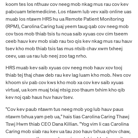
koom tes los nthuav cov neeg mob nkag mus rau cov kev
pabcuam telemedicine. Los ntawm lub vev xaib online uas
muab los ntawm HRS hu ua Remote Patient Monitoring
(RPM), Carolina Caring tuaj yeem taug qab cov neeg mob
cov tsos mob thiab tsis tu ncua saib xyuas cov cim tseem
ceeb hauv kev mob siab rau txo qis kev nkag mus rau hauv
tsev kho mob thiab tsis tas mus ntsib chav xwm txheej
ceev, uas ua rau lub neej zoo tag nrho.
HRS muab kev saib xyuas cov neeg mob hauv xov tooj
thiab tej thaj chaw deb rau kev lag luam kho mob. Nws cov
khoom siv pab cov kws kho mob xa cov kev saib xyuas
virtual, ua kom muaj txiaj ntsig zoo thaum txhim kho qib
kev noj qab haus huv hauv tsev.
"Cov kev paub ntawm tus neeg mob yog lub hauv paus
ntawm txhua yam peb ua," hais tias Carolina Caring Thawj
Tswj Hwm thiab CEO Dana Killian. "Yog vim li cas Carolina
Caring mob siab rau kev ua tau zoo hauv txhua qhov chaw,