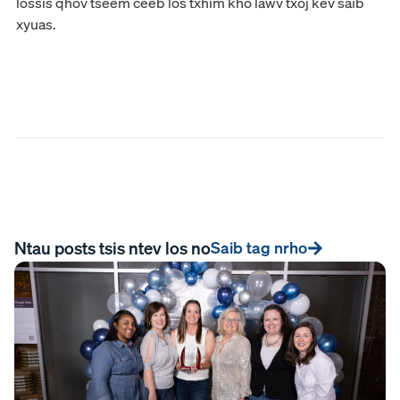
lossis qhov tseem ceeb los txhim kho lawv txoj kev saib
xyuas.
Ntau posts tsis ntev los no
Saib tag nrho