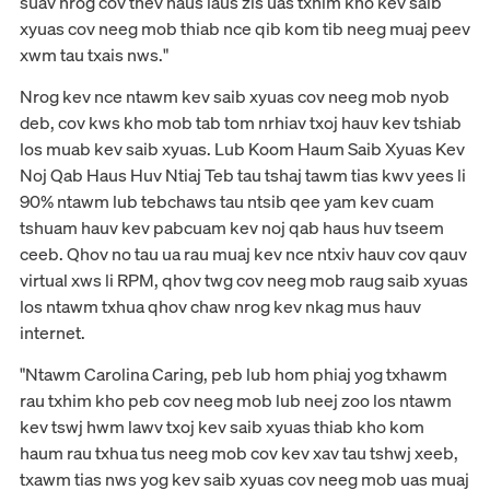
suav nrog cov thev naus laus zis uas txhim kho kev saib
xyuas cov neeg mob thiab nce qib kom tib neeg muaj peev
xwm tau txais nws."
Nrog kev nce ntawm kev saib xyuas cov neeg mob nyob
deb, cov kws kho mob tab tom nrhiav txoj hauv kev tshiab
los muab kev saib xyuas. Lub Koom Haum Saib Xyuas Kev
Noj Qab Haus Huv Ntiaj Teb tau tshaj tawm tias kwv yees li
90% ntawm lub tebchaws tau ntsib qee yam kev cuam
tshuam hauv kev pabcuam kev noj qab haus huv tseem
ceeb. Qhov no tau ua rau muaj kev nce ntxiv hauv cov qauv
virtual xws li RPM, qhov twg cov neeg mob raug saib xyuas
los ntawm txhua qhov chaw nrog kev nkag mus hauv
internet.
"Ntawm Carolina Caring, peb lub hom phiaj yog txhawm
rau txhim kho peb cov neeg mob lub neej zoo los ntawm
kev tswj hwm lawv txoj kev saib xyuas thiab kho kom
haum rau txhua tus neeg mob cov kev xav tau tshwj xeeb,
txawm tias nws yog kev saib xyuas cov neeg mob uas muaj