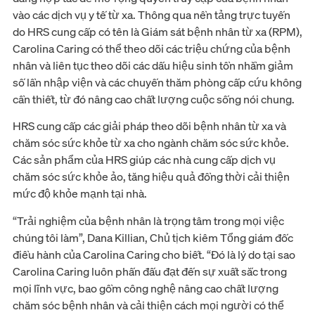
vào các dịch vụ y tế từ xa. Thông qua nền tảng trực tuyến
do HRS cung cấp có tên là Giám sát bệnh nhân từ xa (RPM),
Carolina Caring có thể theo dõi các triệu chứng của bệnh
nhân và liên tục theo dõi các dấu hiệu sinh tồn nhằm giảm
số lần nhập viện và các chuyến thăm phòng cấp cứu không
cần thiết, từ đó nâng cao chất lượng cuộc sống nói chung.
HRS cung cấp các giải pháp theo dõi bệnh nhân từ xa và
chăm sóc sức khỏe từ xa cho ngành chăm sóc sức khỏe.
Các sản phẩm của HRS giúp các nhà cung cấp dịch vụ
chăm sóc sức khỏe ảo, tăng hiệu quả đồng thời cải thiện
mức độ khỏe mạnh tại nhà.
“Trải nghiệm của bệnh nhân là trọng tâm trong mọi việc
chúng tôi làm”, Dana Killian, Chủ tịch kiêm Tổng giám đốc
điều hành của Carolina Caring cho biết. “Đó là lý do tại sao
Carolina Caring luôn phấn đấu đạt đến sự xuất sắc trong
mọi lĩnh vực, bao gồm công nghệ nâng cao chất lượng
chăm sóc bệnh nhân và cải thiện cách mọi người có thể