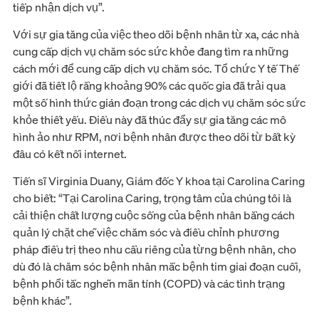
tiếp nhận dịch vụ”.
Với sự gia tăng của việc theo dõi bệnh nhân từ xa, các nhà
cung cấp dịch vụ chăm sóc sức khỏe đang tìm ra những
cách mới để cung cấp dịch vụ chăm sóc. Tổ chức Y tế Thế
giới đã tiết lộ rằng khoảng 90% các quốc gia đã trải qua
một số hình thức gián đoạn trong các dịch vụ chăm sóc sức
khỏe thiết yếu. Điều này đã thúc đẩy sự gia tăng các mô
hình ảo như RPM, nơi bệnh nhân được theo dõi từ bất kỳ
đâu có kết nối internet.
Tiến sĩ Virginia Duany, Giám đốc Y khoa tại Carolina Caring
cho biết: “Tại Carolina Caring, trọng tâm của chúng tôi là
cải thiện chất lượng cuộc sống của bệnh nhân bằng cách
quản lý chặt chẽ việc chăm sóc và điều chỉnh phương
pháp điều trị theo nhu cầu riêng của từng bệnh nhân, cho
dù đó là chăm sóc bệnh nhân mắc bệnh tim giai đoạn cuối,
bệnh phổi tắc nghẽn mãn tính (COPD) và các tình trạng
bệnh khác”.