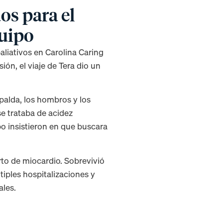
os para el
quipo
liativos en Carolina Caring
ón, el viaje de Tera dio un
palda, los hombros y los
se trataba de acidez
po insistieron en que buscara
.
rto de miocardio. Sobrevivió
iples hospitalizaciones y
ales.