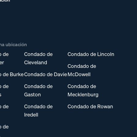
na ubicación
o de
Condado de
Condado de Lincoln
er
Cleveland
Condado de
 de Burke
Condado de Davie
McDowell
o de
Condado de
Condado de
s
Gaston
Mecklenburg
o de
Condado de
Condado de Rowan
Iredell
o de
a