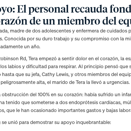
yo: El personal recauda fond
orazón de un miembro del e
da, madre de dos adolescentes y enfermera de cuidados pa
 Conocida por su duro trabajo y su compromiso con la misi
madamente un año.
binson Rd, Tera empezó a sentir dolor en el corazón, la es
os labios y dificultad para respirar. Al principio pensó que 
 hasta que su jefa, Cathy Lewis, y otros miembros del equi
peligrosamente alta, el marido de Tera la llevó a urgencias
na obstrucción del 100% en su corazón: había sufrido un infa
a tenido que someterse a dos endoprótesis cardíacas, múlt
 que le han ocasionado importantes gastos y bajas labor
ng se unió para demostrar su apoyo inquebrantable: