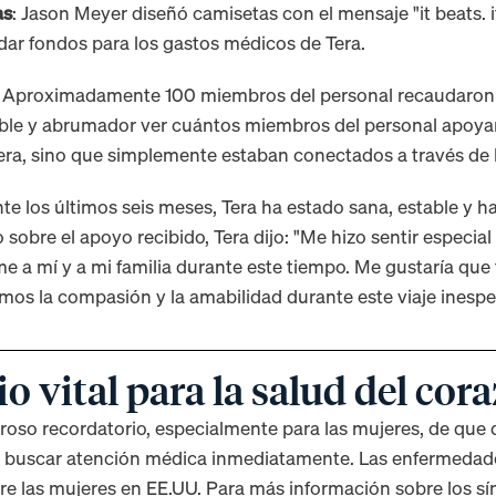
as
: Jason Meyer diseñó camisetas con el mensaje "it beats. it
dar fondos para los gastos médicos de Tera.
: Aproximadamente 100 miembros del personal recaudaron 
eíble y abrumador ver cuántos miembros del personal apoya
ra, sino que simplemente estaban conectados a través de l
nte los últimos seis meses, Tera ha estado sana, estable y ha
sobre el apoyo recibido, Tera dijo: "Me hizo sentir especial
 a mí y a mi familia durante este tiempo. Me gustaría qu
mos la compasión y la amabilidad durante este viaje inesp
o vital para la salud del cor
eroso recordatorio, especialmente para las mujeres, de que 
y buscar atención médica inmediatamente. Las enfermedade
tre las mujeres en EE.UU. Para más información sobre los s