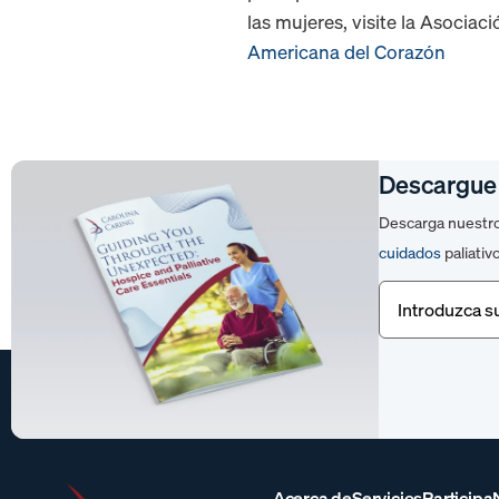
las mujeres, visite la Asocia
Americana del Corazón
Descargue
Descarga nuestro 
cuidados
paliativ
Correo
electrónico
(Ob
Acerca de
Servicios
Participa