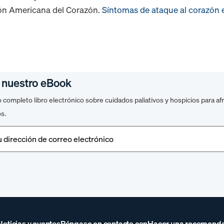
ción Americana del Corazón.
Síntomas de ataque al corazón 
 nuestro eBook
completo libro electrónico sobre cuidados paliativos y hospicios para a
os.
ligatorio)
Noticias y eventos
Póngase en contacto con
Hacer una recomend