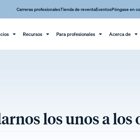
Carreras profesionales
Tienda de reventa
Eventos
Póngase en co
icios
Recursos
Para profesionales
Acerca de
arnos los unos a los 