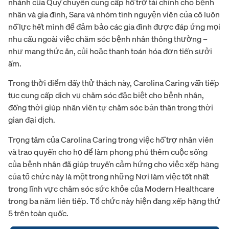
nhánh của Quỹ chuyên cung cấp hỗ trợ tài chính cho bệnh
nhân và gia đình, Sara và nhóm tình nguyện viên của cô luôn
nỗ lực hết mình để đảm bảo các gia đình được đáp ứng mọi
nhu cầu ngoài việc chăm sóc bệnh nhân thông thường –
như mang thức ăn, củi hoặc thanh toán hóa đơn tiền sưởi
ấm.
Trong thời điểm đầy thử thách này, Carolina Caring vẫn tiếp
tục cung cấp dịch vụ chăm sóc đặc biệt cho bệnh nhân,
đồng thời giúp nhân viên tự chăm sóc bản thân trong thời
gian đại dịch.
Trọng tâm của Carolina Caring trong việc hỗ trợ nhân viên
và trao quyền cho họ để làm phong phú thêm cuộc sống
của bệnh nhân đã giúp truyền cảm hứng cho việc xếp hạng
của tổ chức này là một trong những Nơi làm việc tốt nhất
trong lĩnh vực chăm sóc sức khỏe của Modern Healthcare
trong ba năm liên tiếp. Tổ chức này hiện đang xếp hạng thứ
5 trên toàn quốc.