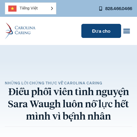
828.466.0466
Tiếng Việt
Đưa cho
NHỮNG LỜI CHỨNG THỰC VỀ CAROLINA CARING
Điều phối viên tình nguyện
Sara Waugh luôn nỗ lực hết
mình vì bệnh nhân