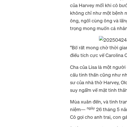
của Harvey mỗi khi cô bước
không chỉ như một bệnh n
ông, ngồi cùng ông và lắ
trọng mong muốn cá nhân
“Bố rất mong chờ thời gia
điều tích cực về Carolina 
Cha của Lisa là một người
cầu tinh thần cũng như nh
sư của nhà thờ Harvey, Ol
suy ngẫm về mặt tinh thầ
Mùa xuân đến, và tình trạ
ngày
niệm—
26 tháng 5 nă
Cô gọi cho anh trai, con 