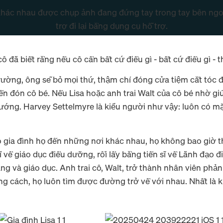
ô đã biết rằng nếu cô cần bất cứ điều gì - bất cứ điều gì - t
rường, ông sẽ bỏ mọi thứ, thậm chí đóng cửa tiệm cắt tóc
ến đón cô bé. Nếu Lisa hoặc anh trai Walt của cô bé nhờ giú
ớng. Harvey Settelmyre là kiểu người như vậy: luôn có mặt
 gia đình họ đến những nơi khác nhau, họ không bao giờ th
sĩ về giáo dục điều dưỡng, rồi lấy bằng tiến sĩ về Lãnh đạo
ng và giáo dục. Anh trai cô, Walt, trở thành nhân viên ph
g cách, họ luôn tìm được đường trở về với nhau. Nhất là kh