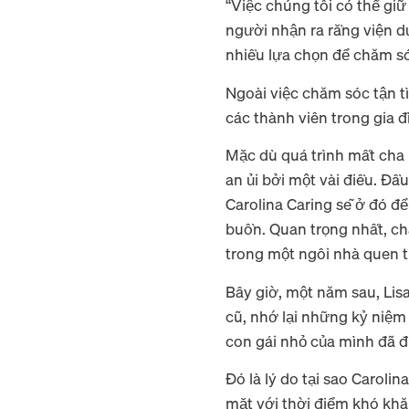
“Việc chúng tôi có thể giữ 
người nhận ra rằng viện d
nhiều lựa chọn để chăm s
Ngoài việc chăm sóc tận t
các thành viên trong gia đ
Mặc dù quá trình mất cha
an ủi bởi một vài điều. Đầ
Carolina Caring sẽ ở đó đ
buồn. Quan trọng nhất, ch
trong một ngôi nhà quen t
Bây giờ, một năm sau, Lis
cũ, nhớ lại những kỷ niệm 
con gái nhỏ của mình đã đ
Đó là lý do tại sao Caroli
mặt với thời điểm khó kh