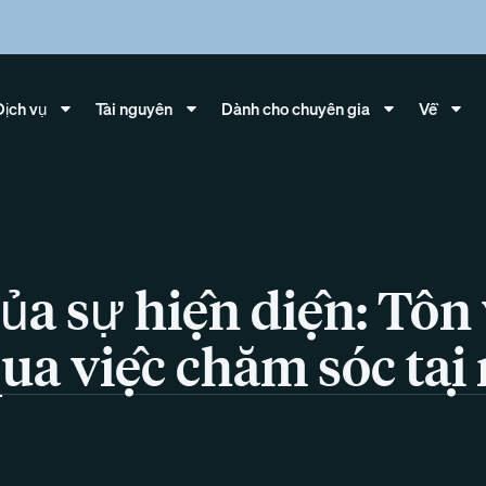
Dịch vụ
Tài nguyên
Dành cho chuyên gia
Về
ủa sự hiện diện: Tôn
ua việc chăm sóc tại