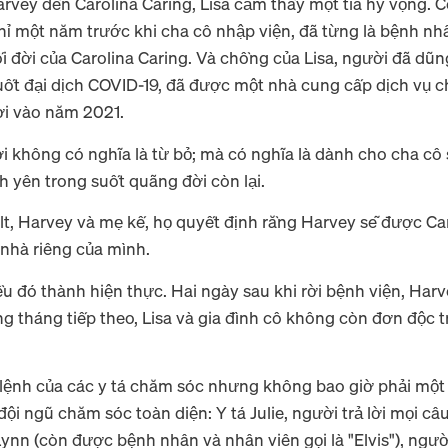
arvey đến Carolina Caring, Lisa cảm thấy một tia hy vọng. 
hỉ một năm trước khi cha cô nhập viện, đã từng là bệnh nh
 đời của Carolina Caring. Và chồng của Lisa, người đã dũ
ốt đại dịch COVID-19, đã được một nhà cung cấp dịch vụ c
ời vào năm 2021.
ời không có nghĩa là từ bỏ; mà có nghĩa là dành cho cha cô
h yên trong suốt quãng đời còn lại.
lt, Harvey và mẹ kế, họ quyết định rằng Harvey sẽ được Ca
 nhà riêng của mình.
iều đó thành hiện thực. Hai ngày sau khi rời bệnh viện, Ha
tháng tiếp theo, Lisa và gia đình cô không còn đơn độc 
o lệnh của các y tá chăm sóc nhưng không bao giờ phải mộ
i ngũ chăm sóc toàn diện: Y tá Julie, người trả lời mọi câu
Lynn (còn được bệnh nhân và nhân viên gọi là "Elvis"), ng