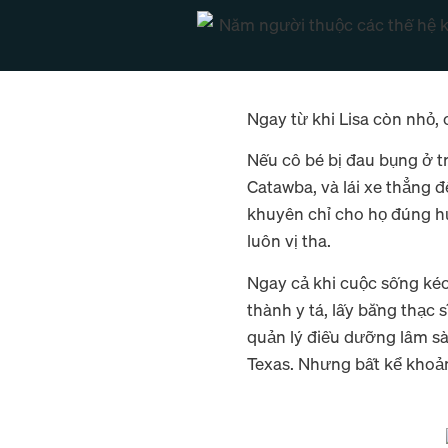
Ngay từ khi Lisa còn nhỏ, c
Nếu cô bé bị đau bụng ở t
Catawba, và lái xe thẳng đ
khuyên chỉ cho họ đúng hư
luôn vị tha.
Ngay cả khi cuộc sống kéo
thành y tá, lấy bằng thạc 
quản lý điều dưỡng lâm sà
Texas. Nhưng bất kể khoản