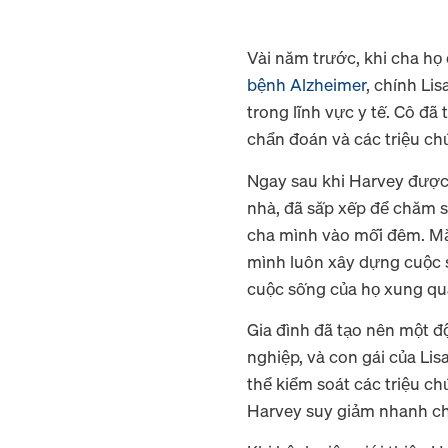
Vài năm trước, khi cha h
bệnh Alzheimer
, chính Li
trong lĩnh vực y tế. Cô đ
chẩn đoán và các triệu ch
Ngay sau khi Harvey được c
nhà, đã sắp xếp để chăm s
cha mình vào mỗi đêm. Mặc
mình luôn xây dựng cuộc s
cuộc sống của họ xung q
Gia đình đã tạo nên một đ
nghiệp, và con gái của Lis
thể kiểm soát các triệu ch
Harvey suy giảm nhanh ch