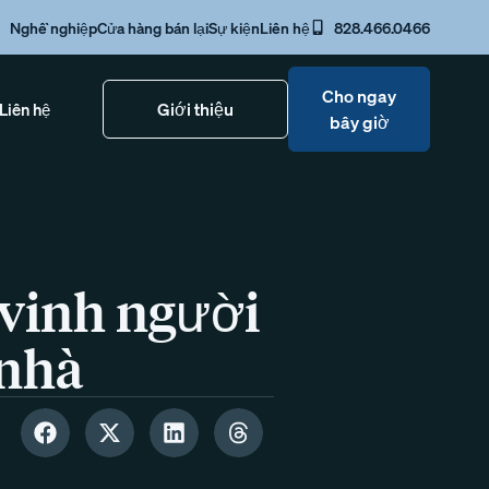
Nghề nghiệp
Cửa hàng bán lại
Sự kiện
Liên hệ
828.466.0466
Cho ngay
Giới thiệu
Liên hệ
bây giờ
 vinh người
 nhà