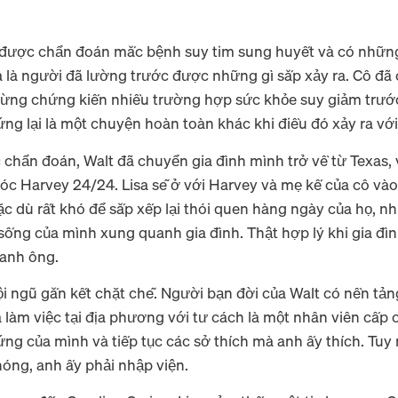
ọ được chẩn đoán mắc bệnh suy tim sung huyết và có nhữn
sa là người đã lường trước được những gì sắp xảy ra. Cô đ
ã từng chứng kiến nhiều trường hợp sức khỏe suy giảm trướ
ứng lại là một chuyện hoàn toàn khác khi điều đó xảy ra vớ
hẩn đoán, Walt đã chuyển gia đình mình trở về từ Texas, và
óc Harvey 24/24. Lisa sẽ ở với Harvey và mẹ kế của cô vào 
 dù rất khó để sắp xếp lại thói quen hàng ngày của họ, n
ống của mình xung quanh gia đình. Thật hợp lý khi gia đì
uanh ông.
ội ngũ gắn kết chặt chẽ. Người bạn đời của Walt có nền t
a làm việc tại địa phương với tư cách là một nhân viên cấp
ứng của mình và tiếp tục các sở thích mà anh ấy thích. Tuy n
óng, anh ấy phải nhập viện.