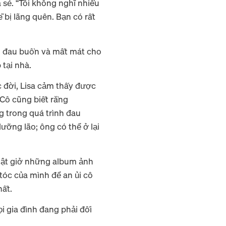
a sẻ. “Tôi không nghĩ nhiều
 bị lãng quên. Bạn có rất
ấn đau buồn và mất mát cho
 tại nhà.
 đời, Lisa cảm thấy được
 Cô cũng biết rằng
g trong quá trình đau
ưỡng lão; ông có thể ở lại
 lật giở những album ảnh
 tóc của mình để an ủi cô
nhất.
ọi gia đình đang phải đối