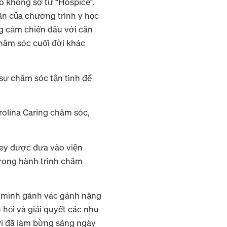
Cô không sợ từ “Hospice”.
ân của chương trình y học
ng cảm chiến đấu với căn
hăm sóc cuối đời khác
 sự chăm sóc tận tình để
rolina Caring chăm sóc,
rvey được đưa vào viện
trong hành trình chăm
t mình gánh vác gánh nặng
 hỏi và giải quyết các nhu
ười đã làm bừng sáng ngày