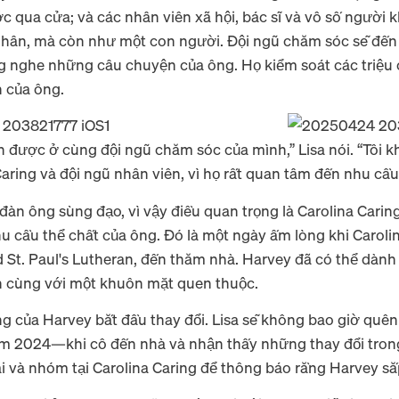
 qua cửa; và các nhân viên xã hội, bác sĩ và vô số người k
hân, mà còn như một con người. Đội ngũ chăm sóc sẽ đến
ng nghe những câu chuyện của ông. Họ kiểm soát các triệu
 của ông.
n được ở cùng đội ngũ chăm sóc của mình,” Lisa nói. “Tôi 
Caring và đội ngũ nhân viên, vì họ rất quan tâm đến nhu cầ
 đàn ông sùng đạo, vì vậy điều quan trọng là Carolina Cari
u cầu thể chất của ông. Đó là một ngày ấm lòng khi Carol
d St. Paul's Lutheran, đến thăm nhà. Harvey đã có thể dành
n cùng với một khuôn mặt quen thuộc.
ng của Harvey bắt đầu thay đổi. Lisa sẽ không bao giờ qu
m 2024—khi cô đến nhà và nhận thấy những thay đổi trong
gái và nhóm tại Carolina Caring để thông báo rằng Harvey s