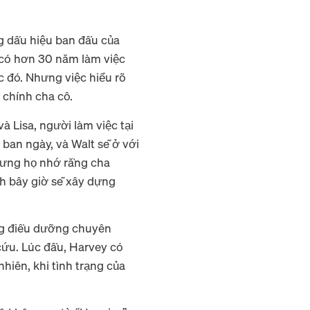
g dấu hiệu ban đầu của
ã có hơn 30 năm làm việc
c đó. Nhưng việc hiểu rõ
i chính cha cô.
 Lisa, người làm việc tại
ban ngày, và Walt sẽ ở với
hưng họ nhớ rằng cha
nh bây giờ sẽ xây dựng
ảng điều dưỡng chuyên
 cứu. Lúc đầu, Harvey có
hiên, khi tình trạng của