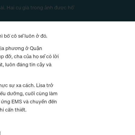
hì bố cô sẽ luôn ở đó.
 địa phương ở Quận
p đỡ, cha của họ sẽ có lời
, luôn đáng tin cậy và
ực sự xa cách. Lisa trở
 điều dưỡng, cuối cùng làm
ản ứng EMS và chuyển đến
i cần thiết.