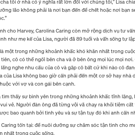
cha tôi ở nhà có ý nghĩa rất lớn đối với chúng tôi,” Lisa chi
ưỡng lão không phải là nơi bạn đến để chết hoặc nơi bạn sẽ
óc.”
ình cho Harvey, Carolina Caring còn mở rộng dịch vụ tư v
ình như mẹ kế của Lisa, người đã 89 tuổi và vẫn sống tự lập
 là một trong những khoảnh khắc khó khăn nhất trong cuộc
u tiên, cô có thể ngồi bên cha và ở bên ông mọi lúc mọi nơi.
ể lắng nghe nhu cầu của cô và gặp cô bất cứ khi nào cô đan
a của Lisa không bao giờ cần phải đến một cơ sở hay nhà d
huộc với vợ và con gái bên cạnh.
a tìm thấy sự bình yên trong những khoảnh khắc tĩnh lặng,
vui vẻ. Người đàn ông đã từng vội vã chạy ra khỏi tiệm cắt
ược bao quanh bởi tình yêu và sự tận tụy đó khi anh cần 
na Caring tồn tại: để nuôi dưỡng sự chăm sóc tận tình cho m
ăn nhất trong cuộc sống.