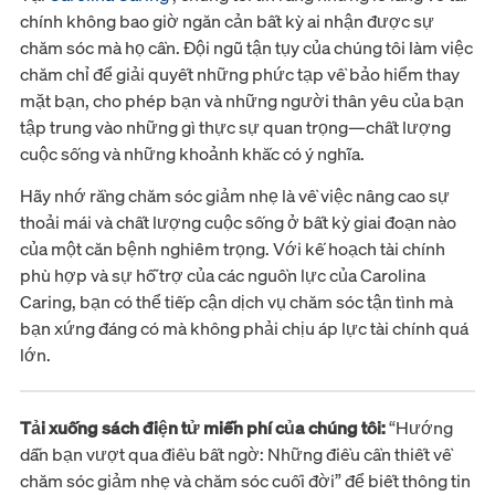
chính không bao giờ ngăn cản bất kỳ ai nhận được sự
chăm sóc mà họ cần. Đội ngũ tận tụy của chúng tôi làm việc
chăm chỉ để giải quyết những phức tạp về bảo hiểm thay
mặt bạn, cho phép bạn và những người thân yêu của bạn
tập trung vào những gì thực sự quan trọng—chất lượng
cuộc sống và những khoảnh khắc có ý nghĩa.
Hãy nhớ rằng chăm sóc giảm nhẹ là về việc nâng cao sự
thoải mái và chất lượng cuộc sống ở bất kỳ giai đoạn nào
của một căn bệnh nghiêm trọng. Với kế hoạch tài chính
phù hợp và sự hỗ trợ của các nguồn lực của Carolina
Caring, bạn có thể tiếp cận dịch vụ chăm sóc tận tình mà
bạn xứng đáng có mà không phải chịu áp lực tài chính quá
lớn.
Tải xuống sách điện tử miễn phí của chúng tôi:
“Hướng
dẫn bạn vượt qua điều bất ngờ: Những điều cần thiết về
chăm sóc giảm nhẹ và chăm sóc cuối đời” để biết thông tin