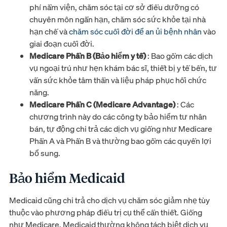
phí nằm viện, chăm sóc tại cơ sở điều dưỡng có
chuyên môn ngắn hạn, chăm sóc sức khỏe tại nhà
hạn chế và
chăm sóc cuối đời để an ủi bệnh nhân
vào
giai đoạn cuối đời.
Medicare Phần B (Bảo hiểm y tế)
: Bao gồm các dịch
vụ ngoại trú như hẹn khám bác sĩ, thiết bị y tế bền, tư
vấn sức khỏe tâm thần và liệu pháp phục hồi chức
năng.
Medicare Phần C (Medicare Advantage)
: Các
chương trình này do các công ty bảo hiểm tư nhân
bán, tự động chi trả các dịch vụ giống như Medicare
Phần A và Phần B và thường bao gồm các quyền lợi
bổ sung.
Bảo hiểm Medicaid
Medicaid cũng chi trả cho dịch vụ chăm sóc giảm nhẹ tùy
thuộc vào phương pháp điều trị cụ thể cần thiết. Giống
như Medicare, Medicaid thường không tách biệt dịch vụ