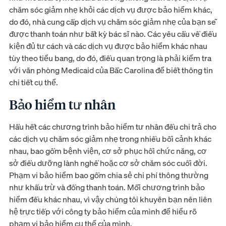
chăm sóc giảm nhẹ khỏi các dịch vụ được bảo hiểm khác,
do đó, nhà cung cấp dịch vụ chăm sóc giảm nhẹ của bạn sẽ
được thanh toán như bất kỳ bác sĩ nào. Các yêu cầu về điều
kiện đủ tư cách và các dịch vụ được bảo hiểm khác nhau
tùy theo tiểu bang, do đó, điều quan trọng là phải kiểm tra
với văn phòng Medicaid của Bắc Carolina để biết thông tin
chi tiết cụ thể.
Bảo hiểm tư nhân
Hầu hết các chương trình bảo hiểm tư nhân đều chi trả cho
các dịch vụ chăm sóc giảm nhẹ trong nhiều bối cảnh khác
nhau, bao gồm bệnh viện, cơ sở phục hồi chức năng, cơ
sở điều dưỡng lành nghề hoặc cơ sở chăm sóc cuối đời.
Phạm vi bảo hiểm bao gồm chia sẻ chi phí thông thường
như khấu trừ và đồng thanh toán. Mỗi chương trình bảo
hiểm đều khác nhau, vì vậy chúng tôi khuyên bạn nên liên
hệ trực tiếp với công ty bảo hiểm của mình để hiểu rõ
phạm vi bảo hiểm cụ thể của mình.