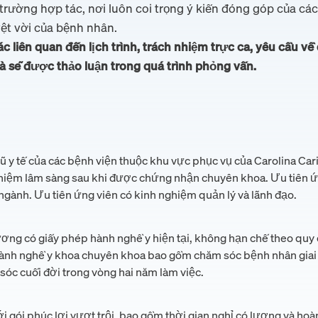
rường hợp tác, nơi luôn coi trọng ý kiến đóng góp của các 
ệt vời của bệnh nhân.
ác liên quan đến lịch trình, trách nhiệm trực ca, yêu cầu về 
 sẽ được thảo luận trong quá trình phỏng vấn.
gũ y tế của các bệnh viện thuộc khu vực phục vụ của Carolina Cari
hiệm lâm sàng sau khi được chứng nhận chuyên khoa. Ưu tiên ứ
gành. Ưu tiên ứng viên có kinh nghiệm quản lý và lãnh đạo.
ương có giấy phép hành nghề y hiện tại, không hạn chế theo quy
 hành nghề y khoa chuyên khoa bao gồm chăm sóc bệnh nhân giai 
óc cuối đời trong vòng hai năm làm việc.
ới gói phúc lợi vượt trội, bao gồm thời gian nghỉ có lương và hoàn t