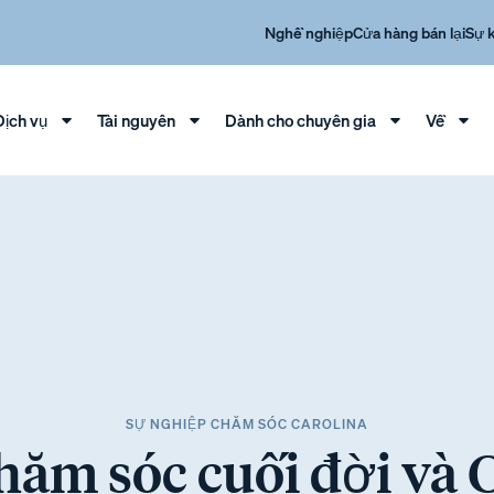
Nghề nghiệp
Cửa hàng bán lại
Sự 
Dịch vụ
Tài nguyên
Dành cho chuyên gia
Về
SỰ NGHIỆP CHĂM SÓC CAROLINA
Chăm sóc cuối đời và