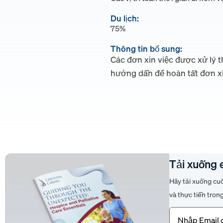
Du lịch:
75%
Thông tin bổ sung:
Các đơn xin việc được xử lý 
hướng dẫn để hoàn tất đơn xi
Tải xuống 
Hãy tải xuống cu
và thực tiễn tron
Email
(Bắt