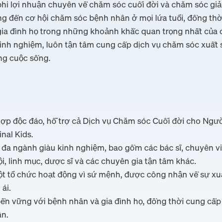
hi lợi nhuận chuyên về chăm sóc cuối đời và chăm sóc gi
 mang đến cơ hội chăm sóc bệnh nhân ở mọi lứa tuổi, đồng 
gia đình họ trong những khoảnh khắc quan trọng nhất của c
kinh nghiệm, luôn tận tâm cung cấp dịch vụ chăm sóc xuất 
ng cuộc sống.
t hợp độc đáo, hỗ trợ cả Dịch vụ Chăm sóc Cuối đời cho Ngư
nal Kids.
 đa ngành giàu kinh nghiệm, bao gồm các bác sĩ, chuyên vi
i, linh mục, dược sĩ và các chuyên gia tận tâm khác.
t tổ chức hoạt động vì sứ mệnh, được công nhận về sự xuấ
ái.
n vững với bệnh nhân và gia đình họ, đồng thời cung cấp
ân.