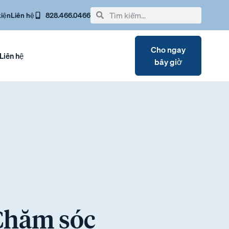
kiện
Liên hệ
828.466.0466
Cho ngay
Liên hệ
bây giờ
 Chăm sóc