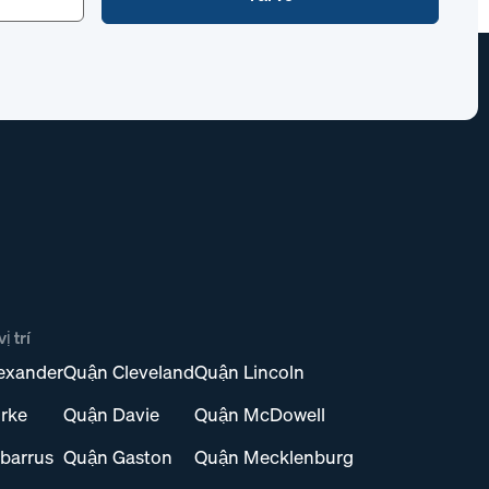
ị trí
exander
Quận Cleveland
Quận Lincoln
rke
Quận Davie
Quận McDowell
barrus
Quận Gaston
Quận Mecklenburg