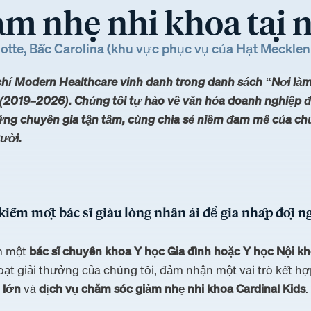
ảm nhẹ nhi khoa tại 
otte, Bắc Carolina (khu vực phục vụ của Hạt Meckle
chí Modern Healthcare vinh danh trong danh sách “Nơi làm 
 (2019–2026). Chúng tôi tự hào về văn hóa doanh nghiệp đ
ng chuyên gia tận tâm, cùng chia sẻ niềm đam mê của chú
gười.
kiếm một bác sĩ giàu lòng nhân ái để gia nhập đội n
ếm một
bác sĩ chuyên khoa Y học Gia đình hoặc Y học Nội k
oạt giải thưởng của chúng tôi, đảm nhận một vai trò kết h
 lớn
và
dịch vụ chăm sóc giảm nhẹ nhi khoa Cardinal Kids
.