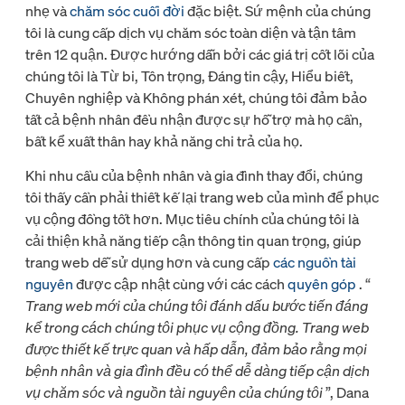
nhẹ và
chăm sóc cuối đời
đặc biệt. Sứ mệnh của chúng
tôi là cung cấp dịch vụ chăm sóc toàn diện và tận tâm
trên 12 quận. Được hướng dẫn bởi các giá trị cốt lõi của
chúng tôi là Từ bi, Tôn trọng, Đáng tin cậy, Hiểu biết,
Chuyên nghiệp và Không phán xét, chúng tôi đảm bảo
tất cả bệnh nhân đều nhận được sự hỗ trợ mà họ cần,
bất kể xuất thân hay khả năng chi trả của họ.
Khi nhu cầu của bệnh nhân và gia đình thay đổi, chúng
tôi thấy cần phải thiết kế lại trang web của mình để phục
vụ cộng đồng tốt hơn. Mục tiêu chính của chúng tôi là
cải thiện khả năng tiếp cận thông tin quan trọng, giúp
trang web dễ sử dụng hơn và cung cấp
các nguồn tài
nguyên
được cập nhật cùng với các cách
quyên góp
. “
Trang web mới của chúng tôi đánh dấu bước tiến đáng
kể trong cách chúng tôi phục vụ cộng đồng. Trang web
được thiết kế trực quan và hấp dẫn, đảm bảo rằng mọi
bệnh nhân và gia đình đều có thể dễ dàng tiếp cận dịch
vụ chăm sóc và nguồn tài nguyên của chúng tôi
”, Dana