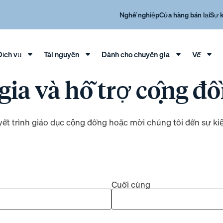
Nghề nghiệp
Cửa hàng bán lại
Sự 
Dịch vụ
Tài nguyên
Dành cho chuyên gia
Về
ia và hỗ trợ cộng đ
ết trình giáo dục cộng đồng hoặc mời chúng tôi đến sự kiệ
Cuối cùng