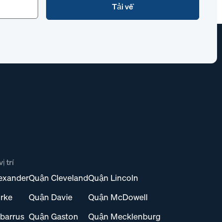
ị trí
exander
Quận Cleveland
Quận Lincoln
rke
Quận Davie
Quận McDowell
barrus
Quận Gaston
Quận Mecklenburg