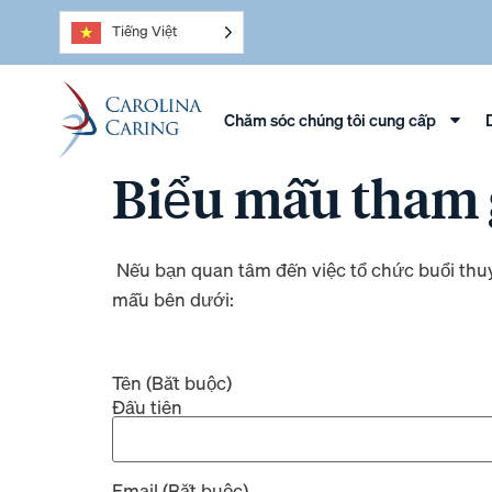
Tiếng Việt
Chăm sóc chúng tôi cung cấp
Biểu mẫu tham g
Nếu bạn quan tâm đến việc tổ chức buổi thuy
mẫu bên dưới:
Tên
(Bắt buộc)
Đầu tiên
Email
(Bắt buộc)