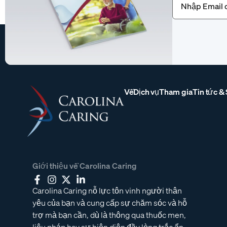
(Bắt
buộc)
Về
Dịch vụ
Tham gia
Tin tức &
Giới thiệu về Carolina Caring
Carolina Caring nỗ lực tôn vinh người thân
yêu của bạn và cung cấp sự chăm sóc và hỗ
trợ mà bạn cần, dù là thông qua thuốc men,
liệu pháp hay sự hiện diện đầy lòng trắc ẩn.